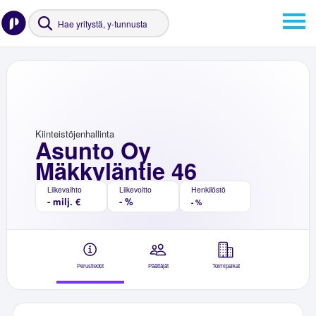
Kiinteistöjenhallinta
Asunto Oy
Mäkkyläntie 46
Liikevaihto
Liikevoitto
Henkilöstö
- milj. €
- %
- %
Perustiedot
Päättäjät
Toimipaikat