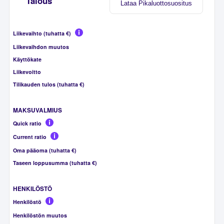
Talous
Lataa Pikaluottosuositus
Liikevaihto (tuhatta €)
Liikevaihdon muutos
Käyttökate
Liikevoitto
Tilikauden tulos (tuhatta €)
MAKSUVALMIUS
Quick ratio
Current ratio
Oma pääoma (tuhatta €)
Taseen loppusumma (tuhatta €)
HENKILÖSTÖ
Henkilöstö
Henkilöstön muutos