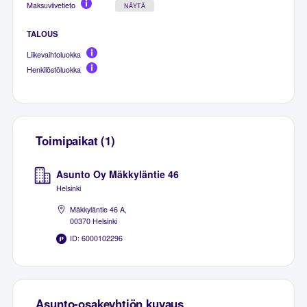
Maksuviivetieto
NÄYTÄ
TALOUS
Liikevaihtoluokka
Henkilöstöluokka
Toimipaikat (1)
Asunto Oy Mäkkyläntie 46
Helsinki
Mäkkyläntie 46 A,
00370 Helsinki
ID: 6000102296
Asunto-osakeyhtiön kuvaus