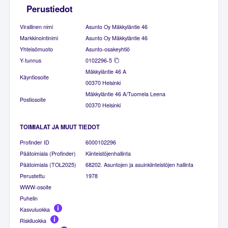
Perustiedot
Virallinen nimi
Asunto Oy Mäkkyläntie 46
Markkinointinimi
Asunto Oy Mäkkyläntie 46
Yhteisömuoto
Asunto-osakeyhtiö
Y-tunnus
0102296-5
Mäkkyläntie 46 A
Käyntiosoite
00370 Helsinki
Mäkkyläntie 46 A/Tuomela Leena
Postiosoite
00370 Helsinki
TOIMIALAT JA MUUT TIEDOT
Profinder ID
6000102296
Päätoimiala (Profinder)
Kiinteistöjenhallinta
Päätoimiala (TOL2025)
68202. Asuntojen ja asuinkiinteistöjen hallinta
Perustettu
1978
WWW-osoite
Puhelin
Kasvuluokka
Riskiluokka