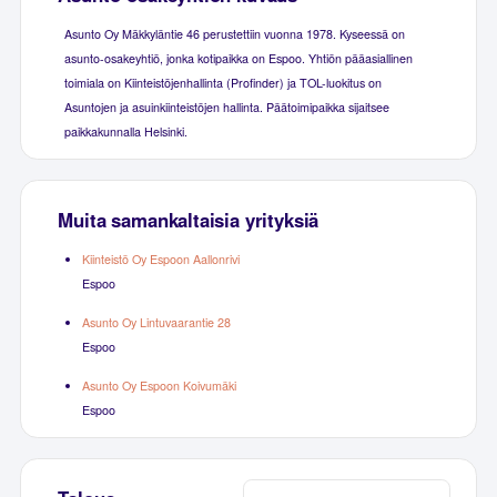
Asunto Oy Mäkkyläntie 46 perustettiin vuonna 1978. Kyseessä on
asunto-osakeyhtiö, jonka kotipaikka on Espoo. Yhtiön pääasiallinen
toimiala on Kiinteistöjenhallinta (Profinder) ja TOL-luokitus on
Asuntojen ja asuinkiinteistöjen hallinta. Päätoimipaikka sijaitsee
paikkakunnalla Helsinki.
Muita samankaltaisia yrityksiä
Kiinteistö Oy Espoon Aallonrivi
Espoo
Asunto Oy Lintuvaarantie 28
Espoo
Asunto Oy Espoon Koivumäki
Espoo