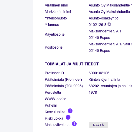
Virallinen nimi
Asunto Oy Makslahdentie 
Markkinointinimi
Asunto Oy Makslahdentie 
Yhteisömuoto
Asunto-osakeyhtiö
Y-tunnus
0102126-8
Makslahdentie 5 A 1
Käyntiosoite
02140 Espoo
Makslahdentie 5 A 1/ Valli O
Postiosoite
02140 Espoo
TOIMIALAT JA MUUT TIEDOT
Profinder ID
6000102126
Päätoimiala (Profinder)
Kiinteistöjenhallinta
Päätoimiala (TOL2025)
68202. Asuntojen ja asuinki
Perustettu
1978
WWW-osoite
Puhelin
Kasvuluokka
Riskiluokka
Maksuviivetieto
NÄYTÄ