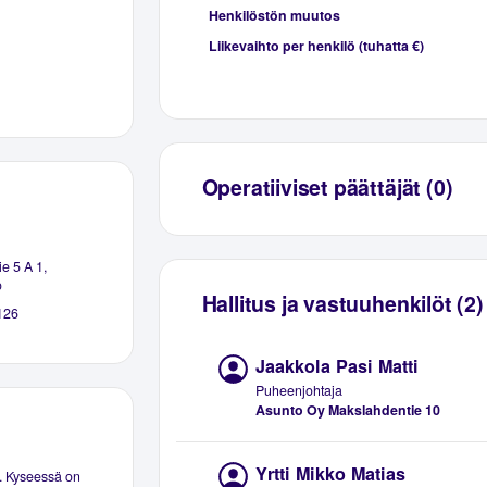
Henkilöstön muutos
Liikevaihto per henkilö (tuhatta €)
Operatiiviset päättäjät (0)
e 5 A 1,
o
Hallitus ja vastuuhenkilöt (2)
126
Jaakkola Pasi Matti
Puheenjohtaja
Asunto Oy Makslahdentie 10
Yrtti Mikko Matias
. Kyseessä on