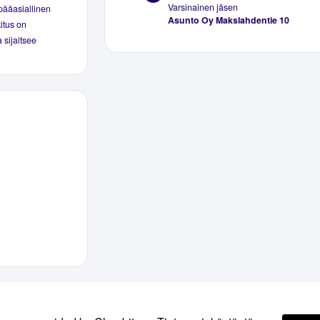
Varsinainen jäsen
pääasiallinen
Asunto Oy Makslahdentie 10
kitus on
 sijaitsee