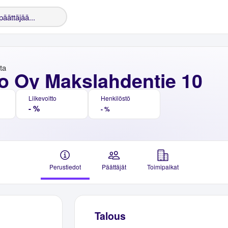
nta
o Oy Makslahdentie 10
Liikevoitto
Henkilöstö
- %
- %
Perustiedot
Päättäjät
Toimipaikat
Talous