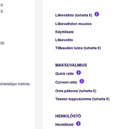
10
10
Liikevaihto (tuhatta €)
Liikevaihdon muutos
Käyttökate
Liikevoitto
lli
Tilikauden tulos (tuhatta €)
MAKSUVALMIUS
Quick ratio
Current ratio
inteistöjen hallinta
Oma pääoma (tuhatta €)
Taseen loppusumma (tuhatta €)
HENKILÖSTÖ
Henkilöstö