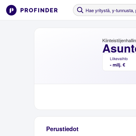
Kiinteistöjenhalli
Asunt
Liikevaihto
- milj. €
Perustiedot