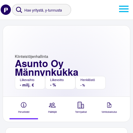
Kiinteistöjenhallinta
Asunto Oy
Männynkukka
Liikevaihto
Liikevoitto
Henkilöstö
- milj. €
- %
- %
Perustiedot
Päättäjät
Toimipaikat
Verkkolaskutus