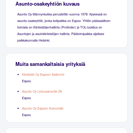
Asunto-osakeyhtiön kuvaus
Asunto Oy Männynkukka perustettiin vuonna 1978. Kyseessä on
asunto-osakeyhtiö, jonka kotipaikka on Espoo. Yhtiön pääasiallinen
toimiala on Kiinteistöjenhallinta (Profinder) ja TOL-luokitus on
Asuntojen ja asuinkiinteistöjen hallinta. Päätoimipaikka sijaitsee
paikkakunnalla Helsinki.
Muita samankaltaisia yrityksiä
Kiinteistö Oy Espoon Aallonrivi
Espoo
Asunto Oy Lintuvaarantie 28
Espoo
Asunto Oy Espoon Koivumäki
Espoo