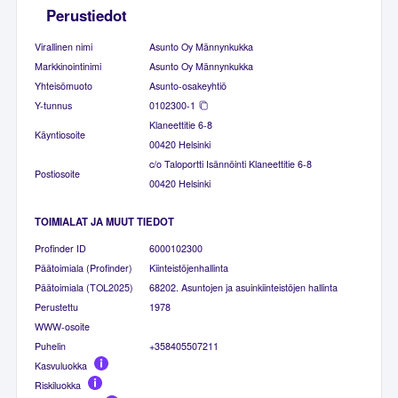
Perustiedot
Virallinen nimi
Asunto Oy Männynkukka
Markkinointinimi
Asunto Oy Männynkukka
Yhteisömuoto
Asunto-osakeyhtiö
Y-tunnus
0102300-1
Klaneettitie 6-8
Käyntiosoite
00420 Helsinki
c/o Taloportti Isännöinti Klaneettitie 6-8
Postiosoite
00420 Helsinki
TOIMIALAT JA MUUT TIEDOT
Profinder ID
6000102300
Päätoimiala (Profinder)
Kiinteistöjenhallinta
Päätoimiala (TOL2025)
68202. Asuntojen ja asuinkiinteistöjen hallinta
Perustettu
1978
WWW-osoite
Puhelin
+358405507211
Kasvuluokka
Riskiluokka