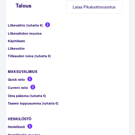
Talous
Lataa Pikaluottosuositus
Liikevaihto (tuhatta €)
Liikevaihdon muutos
Käyttökate
Liikevoitto
Tilikauden tulos (tuhatta €)
MAKSUVALMIUS
Quick ratio
Current ratio
Oma pääoma (tuhatta €)
Taseen loppusumma (tuhatta €)
HENKILÖSTÖ
Henkilöstö
Henkilöstön muutos