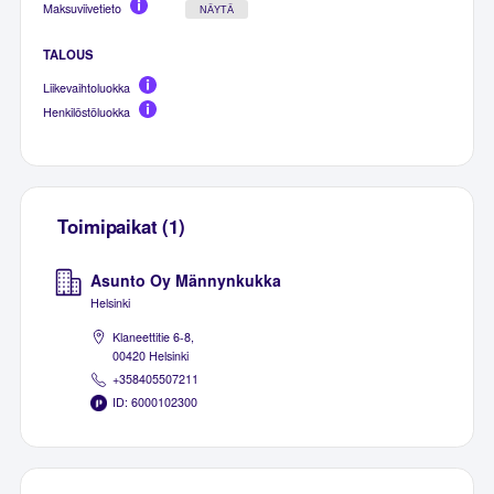
Maksuviivetieto
NÄYTÄ
TALOUS
Liikevaihtoluokka
Henkilöstöluokka
Toimipaikat (1)
Asunto Oy Männynkukka
Helsinki
Klaneettitie 6-8,
00420 Helsinki
+358405507211
ID: 6000102300