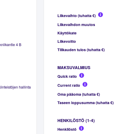
Liikevaihto (tuhatta €)
Liikevaihdon muutos
Käyttökate
Liikevoitto
kniikantie 4 B
Tilikauden tulos (tuhatta €)
MAKSUVALMIUS
Quick ratio
Current ratio
inteistöjen hallinta
Oma pääoma (tuhatta €)
Taseen loppusumma (tuhatta €)
HENKILÖSTÖ (1-4)
Henkilöstö