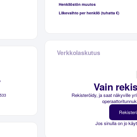
Henkilöstön muutos
Liikevaihto per henkilö (tuhatta €)
Verkkolaskutus
o
Vain rekis
Rekisteröidy, ja saat näkyville y
533
operaattoritunnuk
Rekister
Jos sinulla on jo käy