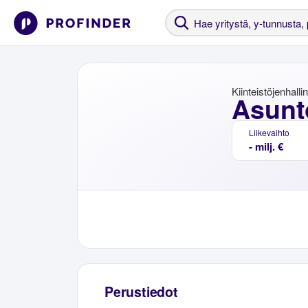
Kiinteistöjenhalli
Asunt
Liikevaihto
- milj. €
Perustiedot