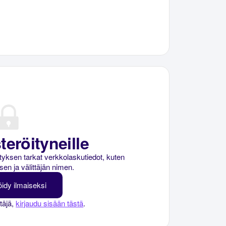
teröityneille
rityksen tarkat verkkolaskutiedot, kuten
sen ja välittäjän nimen.
öidy ilmaiseksi
ttäjä,
kirjaudu sisään tästä
.