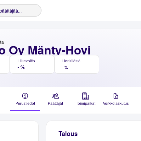
nta
o Oy Mänty-Hovi
Liikevoitto
Henkilöstö
- %
- %
Perustiedot
Päättäjät
Toimipaikat
Verkkolaskutus
Talous