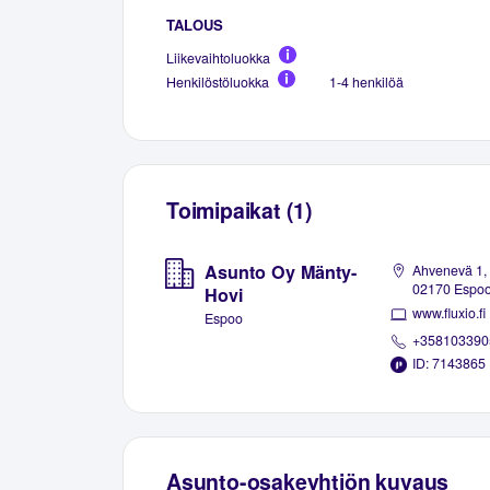
TALOUS
Liikevaihtoluokka
Henkilöstöluokka
1-4 henkilöä
Toimipaikat (1)
Asunto Oy Mänty-
Ahvenevä 1,
02170 Espo
Hovi
www.fluxio.fi
Espoo
+358103390
ID: 7143865
Asunto-osakeyhtiön kuvaus