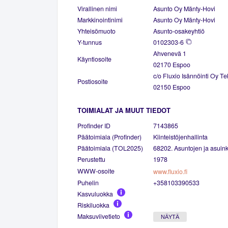
Virallinen nimi
Asunto Oy Mänty-Hovi
Markkinointinimi
Asunto Oy Mänty-Hovi
Yhteisömuoto
Asunto-osakeyhtiö
Y-tunnus
0102303-6
Ahvenevä 1
Käyntiosoite
02170 Espoo
c/o Fluxio Isännöinti Oy Te
Postiosoite
02150 Espoo
TOIMIALAT JA MUUT TIEDOT
Profinder ID
7143865
Päätoimiala (Profinder)
Kiinteistöjenhallinta
Päätoimiala (TOL2025)
68202. Asuntojen ja asuinki
Perustettu
1978
WWW-osoite
www.fluxio.fi
Puhelin
+358103390533
Kasvuluokka
Riskiluokka
Maksuviivetieto
NÄYTÄ