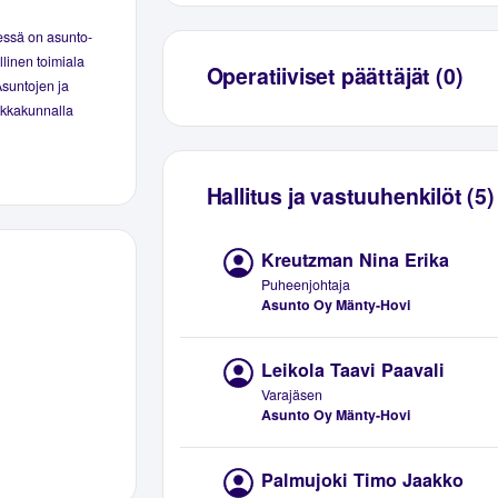
essä on asunto-
linen toimiala
Operatiiviset päättäjät (0)
Asuntojen ja
aikkakunnalla
Hallitus ja vastuuhenkilöt (5)
Kreutzman Nina Erika
Puheenjohtaja
Asunto Oy Mänty-Hovi
Leikola Taavi Paavali
Varajäsen
Asunto Oy Mänty-Hovi
Palmujoki Timo Jaakko