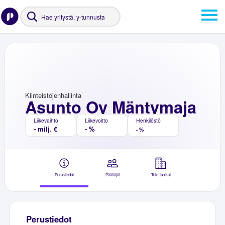
Kiinteistöjenhallinta
Asunto Oy Mäntymaja
Liikevaihto
Liikevoitto
Henkilöstö
- milj. €
- %
- %
Perustiedot
Päättäjät
Toimipaikat
Perustiedot