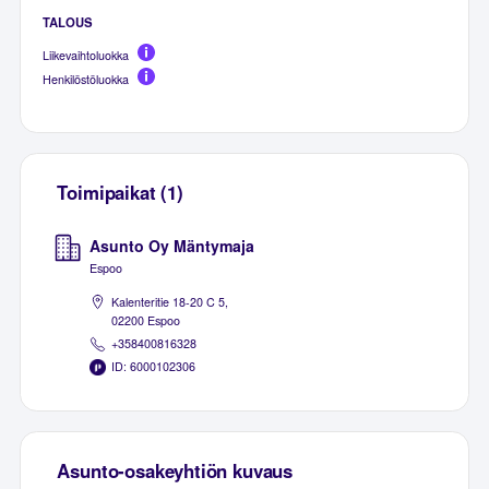
TALOUS
Liikevaihtoluokka
Henkilöstöluokka
Toimipaikat (1)
Asunto Oy Mäntymaja
Espoo
Kalenteritie 18-20 C 5,
02200 Espoo
+358400816328
ID: 6000102306
Asunto-osakeyhtiön kuvaus