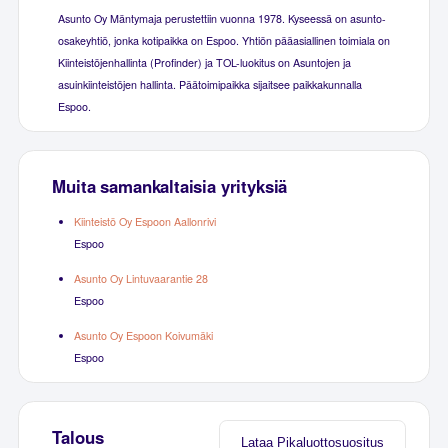
Asunto Oy Mäntymaja perustettiin vuonna 1978. Kyseessä on asunto-
osakeyhtiö, jonka kotipaikka on Espoo. Yhtiön pääasiallinen toimiala on
Kiinteistöjenhallinta (Profinder) ja TOL-luokitus on Asuntojen ja
asuinkiinteistöjen hallinta. Päätoimipaikka sijaitsee paikkakunnalla
Espoo.
Muita samankaltaisia yrityksiä
Kiinteistö Oy Espoon Aallonrivi
Espoo
Asunto Oy Lintuvaarantie 28
Espoo
Asunto Oy Espoon Koivumäki
Espoo
Talous
Lataa Pikaluottosuositus