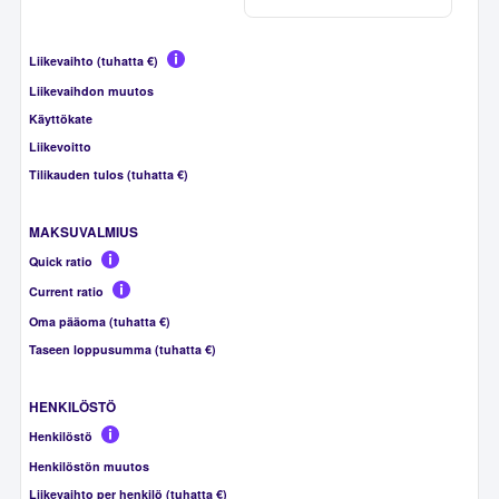
Liikevaihto (tuhatta €)
Liikevaihdon muutos
Käyttökate
Liikevoitto
Tilikauden tulos (tuhatta €)
MAKSUVALMIUS
Quick ratio
Current ratio
Oma pääoma (tuhatta €)
Taseen loppusumma (tuhatta €)
HENKILÖSTÖ
Henkilöstö
Henkilöstön muutos
Liikevaihto per henkilö (tuhatta €)