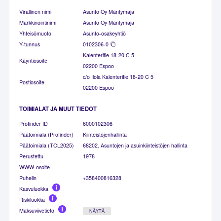
Virallinen nimi
Asunto Oy Mäntymaja
Markkinointinimi
Asunto Oy Mäntymaja
Yhteisömuoto
Asunto-osakeyhtiö
Y-tunnus
0102306-0
Kalenteritie 18-20 C 5
Käyntiosoite
02200 Espoo
c/o Ilola Kalenteritie 18-20 C 5
Postiosoite
02200 Espoo
TOIMIALAT JA MUUT TIEDOT
Profinder ID
6000102306
Päätoimiala (Profinder)
Kiinteistöjenhallinta
Päätoimiala (TOL2025)
68202. Asuntojen ja asuinkiinteistöjen hallinta
Perustettu
1978
WWW-osoite
Puhelin
+358400816328
Kasvuluokka
Riskiluokka
Maksuviivetieto
NÄYTÄ