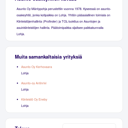
Asunto Oy Mäntypohja perustettiin vuonna 1978. Kyseessä on asunto-
osakeyhtiö, jonka kotipaikka on Lohja. Yhtiön pääasiallinen toimiala on
Kiinteistöjenhallinta (Profinder) ja TOL-luokitus on Asuntojen ja
asuinkiinteistöjen hallinta. Päätoimipaikka sijaitsee paikkakunnalla
Lohja.
Muita samankaltaisia yrityksiä
Asunto Oy Kerhovaara
Lohja
Asunto-oy Antinrivi
Lohja
Kiinteistö Oy Eneby
Lohja