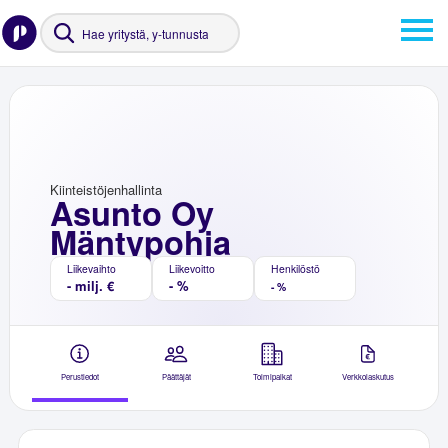
Kiinteistöjenhallinta
Asunto Oy
Mäntypohja
Liikevaihto
Liikevoitto
Henkilöstö
- milj. €
- %
- %
Perustiedot
Päättäjät
Toimipaikat
Verkkolaskutus