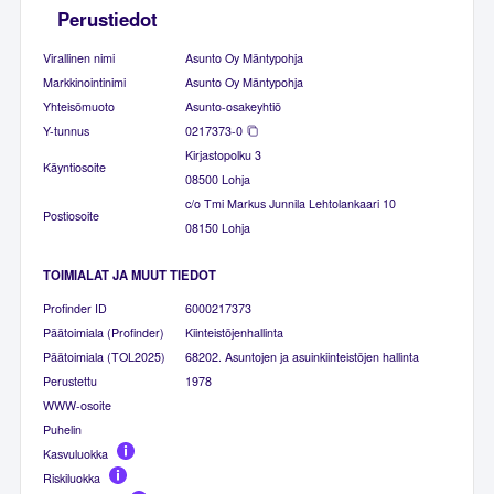
Perustiedot
Virallinen nimi
Asunto Oy Mäntypohja
Markkinointinimi
Asunto Oy Mäntypohja
Yhteisömuoto
Asunto-osakeyhtiö
Y-tunnus
0217373-0
Kirjastopolku 3
Käyntiosoite
08500 Lohja
c/o Tmi Markus Junnila Lehtolankaari 10
Postiosoite
08150 Lohja
TOIMIALAT JA MUUT TIEDOT
Profinder ID
6000217373
Päätoimiala (Profinder)
Kiinteistöjenhallinta
Päätoimiala (TOL2025)
68202. Asuntojen ja asuinkiinteistöjen hallinta
Perustettu
1978
WWW-osoite
Puhelin
Kasvuluokka
Riskiluokka