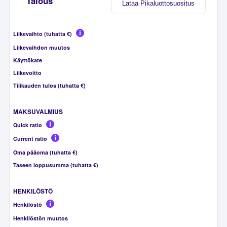
Talous
Lataa Pikaluottosuositus
Liikevaihto (tuhatta €)
Liikevaihdon muutos
Käyttökate
Liikevoitto
Tilikauden tulos (tuhatta €)
MAKSUVALMIUS
Quick ratio
Current ratio
Oma pääoma (tuhatta €)
Taseen loppusumma (tuhatta €)
HENKILÖSTÖ
Henkilöstö
Henkilöstön muutos