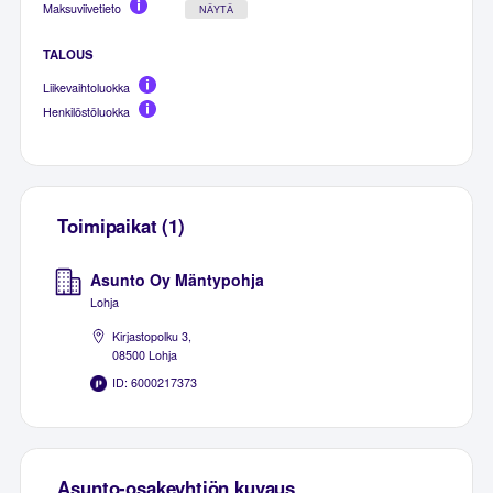
Maksuviivetieto
NÄYTÄ
TALOUS
Liikevaihtoluokka
Henkilöstöluokka
Toimipaikat (1)
Asunto Oy Mäntypohja
Lohja
Kirjastopolku 3,
08500 Lohja
ID: 6000217373
Asunto-osakeyhtiön kuvaus