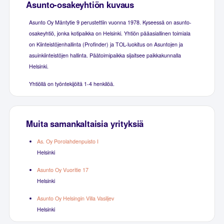
Asunto-osakeyhtiön kuvaus
Asunto Oy Mäntytie 9 perustettiin vuonna 1978. Kyseessä on asunto-
osakeyhtiö, jonka kotipaikka on Helsinki. Yhtiön pääasiallinen toimiala
on Kiinteistöjenhallinta (Profinder) ja TOL-luokitus on Asuntojen ja
asuinkiinteistöjen hallinta. Päätoimipaikka sijaitsee paikkakunnalla
Helsinki.
Yhtiöllä on työntekijöitä 1-4 henkilöä.
Muita samankaltaisia yrityksiä
As. Oy Porolahdenpuisto I
Helsinki
Asunto Oy Vuoritie 17
Helsinki
Asunto Oy Helsingin Villa Vasiljev
Helsinki