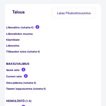
Talous
Lataa Pikaluottosuositus
Liikevaihto (tuhatta €)
Liikevaihdon muutos
Käyttökate
Liikevoitto
Tilikauden tulos (tuhatta €)
MAKSUVALMIUS
Quick ratio
Current ratio
Oma pääoma (tuhatta €)
Taseen loppusumma (tuhatta €)
HENKILÖSTÖ (1-4)