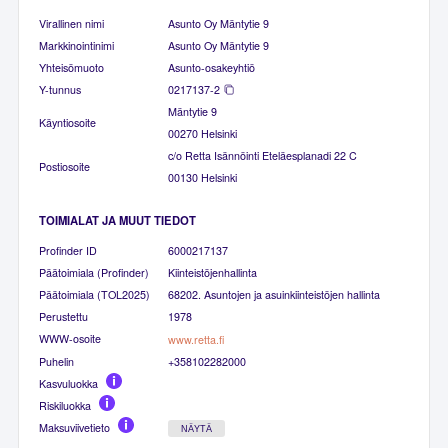
Virallinen nimi
Asunto Oy Mäntytie 9
Markkinointinimi
Asunto Oy Mäntytie 9
Yhteisömuoto
Asunto-osakeyhtiö
Y-tunnus
0217137-2
Mäntytie 9
Käyntiosoite
00270 Helsinki
c/o Retta Isännöinti Eteläesplanadi 22 C
Postiosoite
00130 Helsinki
TOIMIALAT JA MUUT TIEDOT
Profinder ID
6000217137
Päätoimiala (Profinder)
Kiinteistöjenhallinta
Päätoimiala (TOL2025)
68202. Asuntojen ja asuinkiinteistöjen hallinta
Perustettu
1978
WWW-osoite
www.retta.fi
Puhelin
+358102282000
Kasvuluokka
Riskiluokka
Maksuviivetieto
NÄYTÄ