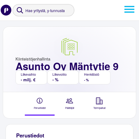
Kiinteistöjenhallinta
Asunto Oy Mäntytie 9
Liikevaihto
Liikevoitto
Henkilöstö
- milj. €
- %
- %
Perustiedot
Päättäjät
Toimipaikat
Perustiedot