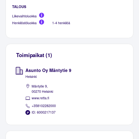
TALOUS
Liikevaihtoluokka
Henkilöstöluokka
1-4 henkilöä
Toimipaikat (1)
Asunto Oy Mäntytie 9
Helsinki
Mäntytie 9,
00270 Helsinki
www.retta.fi
+358102282000
ID: 6000217137