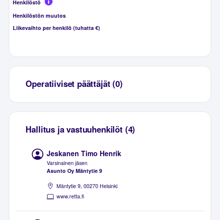
Henkilöstö
Henkilöstön muutos
Liikevaihto per henkilö (tuhatta €)
Operatiiviset päättäjät (0)
Hallitus ja vastuuhenkilöt (4)
Jeskanen Timo Henrik
Varsinainen jäsen
Asunto Oy Mäntytie 9
Mäntytie 9, 00270 Helsinki
www.retta.fi