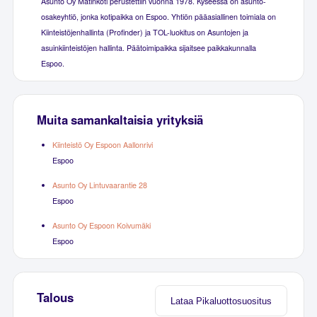
Asunto Oy Matinkoti perustettiin vuonna 1978. Kyseessä on asunto-
osakeyhtiö, jonka kotipaikka on Espoo. Yhtiön pääasiallinen toimiala on
Kiinteistöjenhallinta (Profinder) ja TOL-luokitus on Asuntojen ja
asuinkiinteistöjen hallinta. Päätoimipaikka sijaitsee paikkakunnalla
Espoo.
Muita samankaltaisia yrityksiä
Kiinteistö Oy Espoon Aallonrivi
Espoo
Asunto Oy Lintuvaarantie 28
Espoo
Asunto Oy Espoon Koivumäki
Espoo
Talous
Lataa Pikaluottosuositus