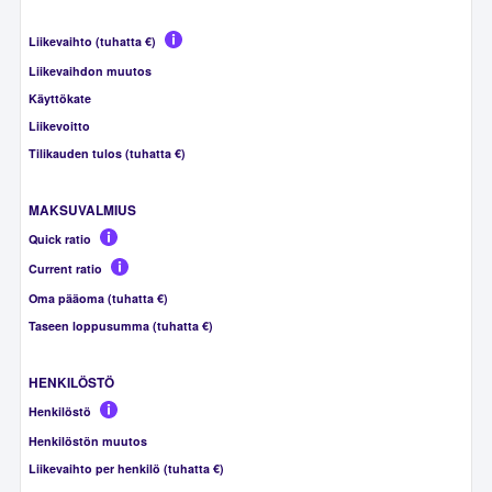
Liikevaihto (tuhatta €)
Liikevaihdon muutos
Käyttökate
Liikevoitto
Tilikauden tulos (tuhatta €)
MAKSUVALMIUS
Quick ratio
Current ratio
Oma pääoma (tuhatta €)
Taseen loppusumma (tuhatta €)
HENKILÖSTÖ
Henkilöstö
Henkilöstön muutos
Liikevaihto per henkilö (tuhatta €)