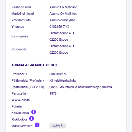
Virallinen nimi
Asunto Oy Matinkoti
Markkinointinimi
Asunto Oy Matinkoti
Yhteisömuoto
Asunto-osakeyhtiö
Y-tunnus
0102156-7
Hietamäentie 4 D
Käyntiosoite
02200 Espoo
Hietamäentie 4 D
Postiosoite
02200 Espoo
TOIMIALAT JA MUUT TIEDOT
Profinder ID
6000102156
Päätoimiala (Profinder)
Kiinteistöjenhallinta
Päätoimiala (TOL2025)
68202. Asuntojen ja asuinkiinteistöjen hallinta
Perustettu
1978
WWW-osoite
Puhelin
Kasvuluokka
Riskiluokka
Maksuviivetieto
NÄYTÄ