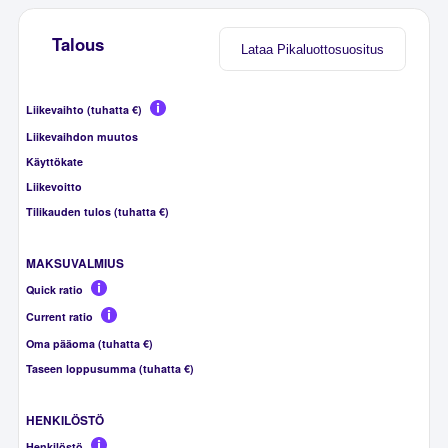
Talous
Lataa Pikaluottosuositus
Liikevaihto (tuhatta €)
Liikevaihdon muutos
Käyttökate
Liikevoitto
Tilikauden tulos (tuhatta €)
MAKSUVALMIUS
Quick ratio
Current ratio
Oma pääoma (tuhatta €)
Taseen loppusumma (tuhatta €)
HENKILÖSTÖ
Henkilöstö