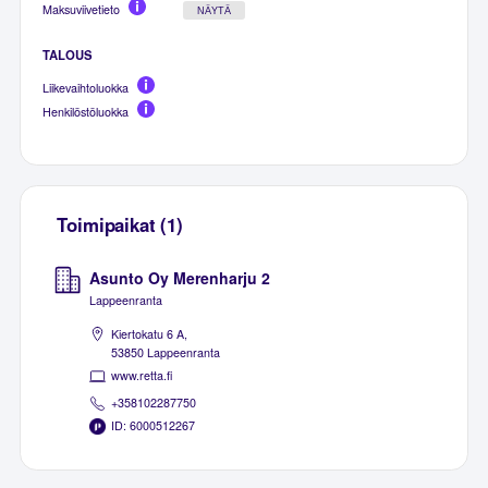
Maksuviivetieto
NÄYTÄ
TALOUS
Liikevaihtoluokka
Henkilöstöluokka
Toimipaikat (1)
Asunto Oy Merenharju 2
Lappeenranta
Kiertokatu 6 A,
53850 Lappeenranta
www.retta.fi
+358102287750
ID: 6000512267