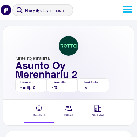
Kiinteistöjenhallinta
Asunto Oy
Merenharju 2
Liikevaihto
Liikevoitto
Henkilöstö
- milj. €
- %
- %
Perustiedot
Päättäjät
Toimipaikat