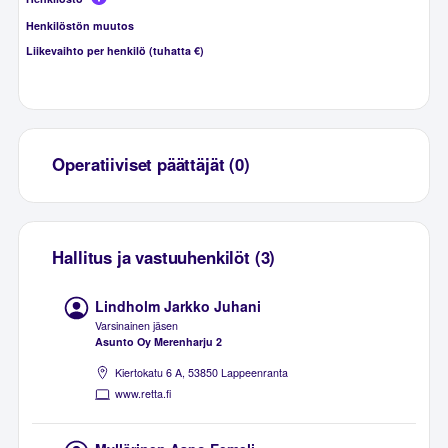
Henkilöstön muutos
Liikevaihto per henkilö (tuhatta €)
Operatiiviset päättäjät (0)
Hallitus ja vastuuhenkilöt (3)
Lindholm Jarkko Juhani
Varsinainen jäsen
Asunto Oy Merenharju 2
Kiertokatu 6 A, 53850 Lappeenranta
www.retta.fi