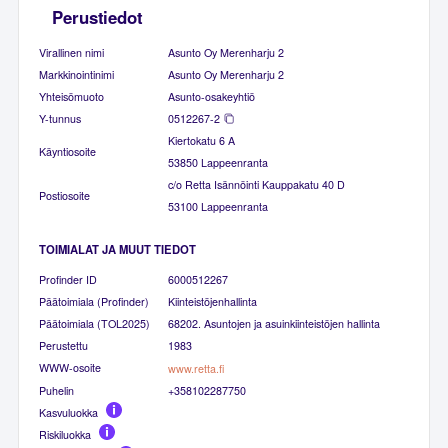
Perustiedot
Virallinen nimi
Asunto Oy Merenharju 2
Markkinointinimi
Asunto Oy Merenharju 2
Yhteisömuoto
Asunto-osakeyhtiö
Y-tunnus
0512267-2
Kiertokatu 6 A
Käyntiosoite
53850 Lappeenranta
c/o Retta Isännöinti Kauppakatu 40 D
Postiosoite
53100 Lappeenranta
TOIMIALAT JA MUUT TIEDOT
Profinder ID
6000512267
Päätoimiala (Profinder)
Kiinteistöjenhallinta
Päätoimiala (TOL2025)
68202. Asuntojen ja asuinkiinteistöjen hallinta
Perustettu
1983
WWW-osoite
www.retta.fi
Puhelin
+358102287750
Kasvuluokka
Riskiluokka