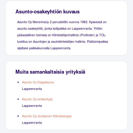
Asunto-osakeyhtiön kuvaus
Asunto Oy Merenharju 2 perustettiin vuonna 1983. Kyseessä on
asunto-osakeyhtiö, jonka kotipaikka on Lappeenranta. Yhtiön
pääasiallinen toimiala on Kiinteistöjenhallinta (Profinder) ja TOL-
luokitus on Asuntojen ja asuinkiinteistöjen hallinta. Päätoimipaikka
sijaitsee paikkakunnalla Lappeenranta.
Muita samankaltaisia yrityksiä
Asunto Oy Etappikorsu
Lappeenranta
Asunto Oy Ierikankuja
Lappeenranta
Asunto Oy Joutsenon Mäntykangas
Lappeenranta