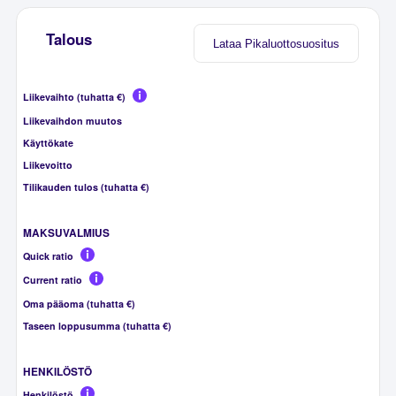
Talous
Lataa Pikaluottosuositus
Liikevaihto (tuhatta €)
Liikevaihdon muutos
Käyttökate
Liikevoitto
Tilikauden tulos (tuhatta €)
MAKSUVALMIUS
Quick ratio
Current ratio
Oma pääoma (tuhatta €)
Taseen loppusumma (tuhatta €)
HENKILÖSTÖ
Henkilöstö