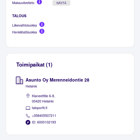
Maksuviivetieto
NÄYTÄ
TALOUS
Liikevaihtoluokka
Henkilöstöluokka
Toimipaikat (1)
Asunto Oy Merenneidontie 28
Helsinki
Klaneettitie 6-8,
00420 Helsinki
taloportti.fi
+358405507211
ID: 6000102193