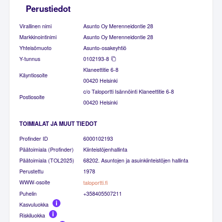
Perustiedot
Virallinen nimi
Asunto Oy Merenneidontie 28
Markkinointinimi
Asunto Oy Merenneidontie 28
Yhteisömuoto
Asunto-osakeyhtiö
Y-tunnus
0102193-8
Klaneettitie 6-8
Käyntiosoite
00420 Helsinki
c/o Taloportti Isännöinti Klaneettitie 6-8
Postiosoite
00420 Helsinki
TOIMIALAT JA MUUT TIEDOT
Profinder ID
6000102193
Päätoimiala (Profinder)
Kiinteistöjenhallinta
Päätoimiala (TOL2025)
68202. Asuntojen ja asuinkiinteistöjen hallinta
Perustettu
1978
WWW-osoite
taloportti.fi
Puhelin
+358405507211
Kasvuluokka
Riskiluokka