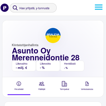
Kiinteistöjenhallinta
Asunto Oy
Merenneidontie 28
Liikevaihto
Liikevoitto
Henkilöstö
- milj. €
- %
- %
Perustiedot
Päättäjät
Toimipaikat
Verkkolaskutus