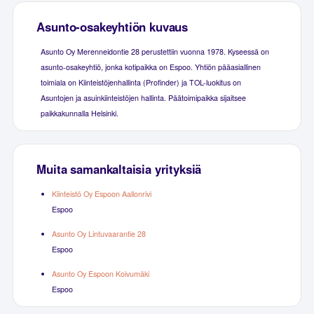
Asunto-osakeyhtiön kuvaus
Asunto Oy Merenneidontie 28 perustettiin vuonna 1978. Kyseessä on
asunto-osakeyhtiö, jonka kotipaikka on Espoo. Yhtiön pääasiallinen
toimiala on Kiinteistöjenhallinta (Profinder) ja TOL-luokitus on
Asuntojen ja asuinkiinteistöjen hallinta. Päätoimipaikka sijaitsee
paikkakunnalla Helsinki.
Muita samankaltaisia yrityksiä
Kiinteistö Oy Espoon Aallonrivi
Espoo
Asunto Oy Lintuvaarantie 28
Espoo
Asunto Oy Espoon Koivumäki
Espoo