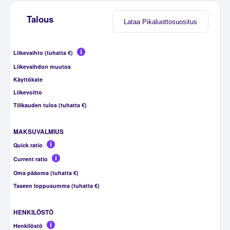
Talous
Lataa Pikaluottosuositus
Liikevaihto (tuhatta €)
Liikevaihdon muutos
Käyttökate
Liikevoitto
Tilikauden tulos (tuhatta €)
MAKSUVALMIUS
Quick ratio
Current ratio
Oma pääoma (tuhatta €)
Taseen loppusumma (tuhatta €)
HENKILÖSTÖ
Henkilöstö