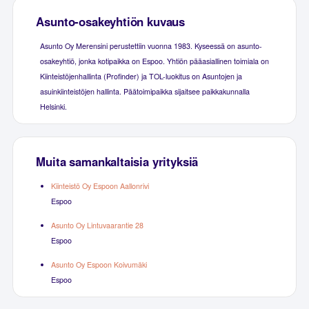
Asunto-osakeyhtiön kuvaus
Asunto Oy Merensini perustettiin vuonna 1983. Kyseessä on asunto-
osakeyhtiö, jonka kotipaikka on Espoo. Yhtiön pääasiallinen toimiala on
Kiinteistöjenhallinta (Profinder) ja TOL-luokitus on Asuntojen ja
asuinkiinteistöjen hallinta. Päätoimipaikka sijaitsee paikkakunnalla
Helsinki.
Muita samankaltaisia yrityksiä
Kiinteistö Oy Espoon Aallonrivi
Espoo
Asunto Oy Lintuvaarantie 28
Espoo
Asunto Oy Espoon Koivumäki
Espoo