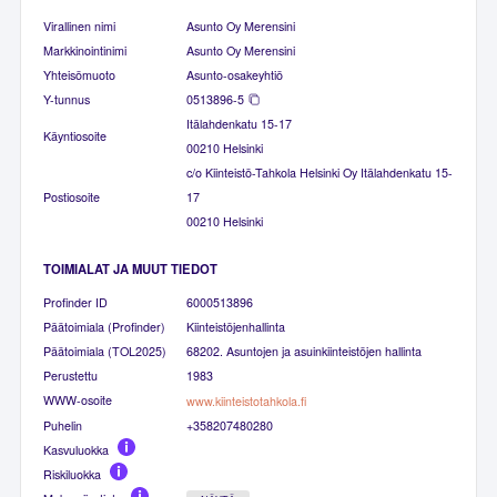
Virallinen nimi
Asunto Oy Merensini
Markkinointinimi
Asunto Oy Merensini
Yhteisömuoto
Asunto-osakeyhtiö
Y-tunnus
0513896-5
Itälahdenkatu 15-17
Käyntiosoite
00210 Helsinki
c/o Kiinteistö-Tahkola Helsinki Oy Itälahdenkatu 15-
Postiosoite
17
00210 Helsinki
TOIMIALAT JA MUUT TIEDOT
Profinder ID
6000513896
Päätoimiala (Profinder)
Kiinteistöjenhallinta
Päätoimiala (TOL2025)
68202. Asuntojen ja asuinkiinteistöjen hallinta
Perustettu
1983
WWW-osoite
www.kiinteistotahkola.fi
Puhelin
+358207480280
Kasvuluokka
Riskiluokka