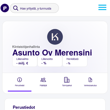
Kiinteistöjenhallinta
Asunto Oy Merensini
Liikevaihto
Liikevoitto
Henkilöstö
- milj. €
- %
- %
Perustiedot
Päättäjät
Toimipaikat
Verkkolaskutus
Perustiedot