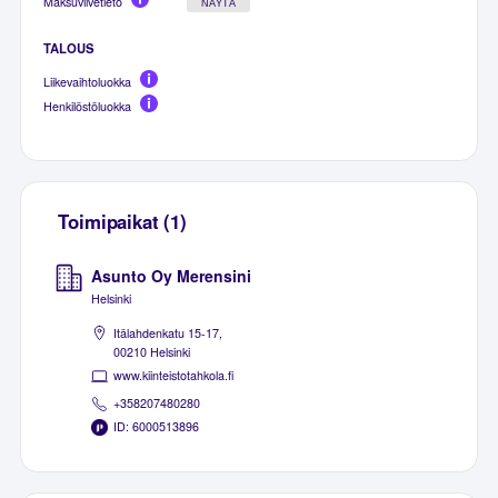
Maksuviivetieto
NÄYTÄ
TALOUS
Liikevaihtoluokka
Henkilöstöluokka
Toimipaikat (1)
Asunto Oy Merensini
Helsinki
Itälahdenkatu 15-17,
00210 Helsinki
www.kiinteistotahkola.fi
+358207480280
ID: 6000513896