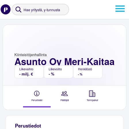
Kiinteistöjenhallinta
Asunto Oy Meri-Kaitaa
Liikevaihto
Liikevoitto
Henkilöstö
- milj. €
- %
- %
Perustiedot
Päättäjät
Toimipaikat
Perustiedot