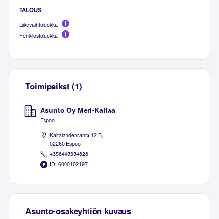
TALOUS
Liikevaihtoluokka
Henkilöstöluokka
Toimipaikat (1)
Asunto Oy Meri-Kaitaa
Espoo
Kaitalahdenranta 12 B,
02260 Espoo
+358405354828
ID: 6000102197
Asunto-osakeyhtiön kuvaus