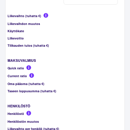
Liikevaihto (tuhatta €)
Liikevaihdon muutos
Käyttökate
Liikevoitto
Tilikauden tulos (tuhatta €)
MAKSUVALMIUS
Quick ratio
Current ratio
Oma pääoma (tuhatta €)
Taseen loppusumma (tuhatta €)
HENKILÖSTÖ
Henkilöstö
Henkilöstön muutos
Liikevaihto per henkilö (tuhatta €)