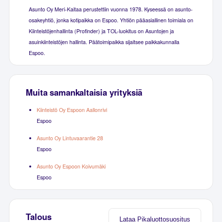
Asunto Oy Meri-Kaitaa perustettiin vuonna 1978. Kyseessä on asunto-
osakeyhtiö, jonka kotipaikka on Espoo. Yhtiön pääasiallinen toimiala on
Kiinteistöjenhallinta (Profinder) ja TOL-luokitus on Asuntojen ja
asuinkiinteistöjen hallinta. Päätoimipaikka sijaitsee paikkakunnalla
Espoo.
Muita samankaltaisia yrityksiä
Kiinteistö Oy Espoon Aallonrivi
Espoo
Asunto Oy Lintuvaarantie 28
Espoo
Asunto Oy Espoon Koivumäki
Espoo
Talous
Lataa Pikaluottosuositus