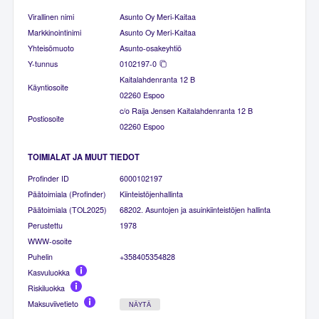
Virallinen nimi
Asunto Oy Meri-Kaitaa
Markkinointinimi
Asunto Oy Meri-Kaitaa
Yhteisömuoto
Asunto-osakeyhtiö
Y-tunnus
0102197-0
Kaitalahdenranta 12 B
Käyntiosoite
02260 Espoo
c/o Raija Jensen Kaitalahdenranta 12 B
Postiosoite
02260 Espoo
TOIMIALAT JA MUUT TIEDOT
Profinder ID
6000102197
Päätoimiala (Profinder)
Kiinteistöjenhallinta
Päätoimiala (TOL2025)
68202. Asuntojen ja asuinkiinteistöjen hallinta
Perustettu
1978
WWW-osoite
Puhelin
+358405354828
Kasvuluokka
Riskiluokka
Maksuviivetieto
NÄYTÄ