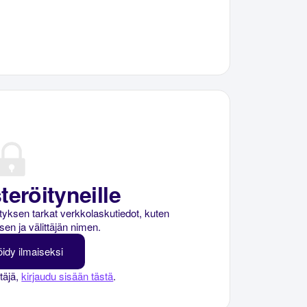
teröityneille
rityksen tarkat verkkolaskutiedot, kuten
sen ja välittäjän nimen.
öidy ilmaiseksi
ttäjä,
kirjaudu sisään tästä
.