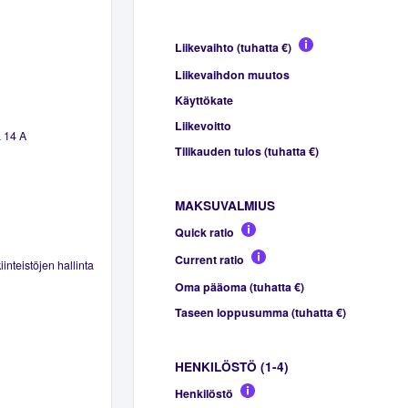
Liikevaihto (tuhatta €)
Liikevaihdon muutos
Käyttökate
Liikevoitto
 14 A
Tilikauden tulos (tuhatta €)
MAKSUVALMIUS
Quick ratio
Current ratio
inteistöjen hallinta
Oma pääoma (tuhatta €)
Taseen loppusumma (tuhatta €)
HENKILÖSTÖ (1-4)
Henkilöstö