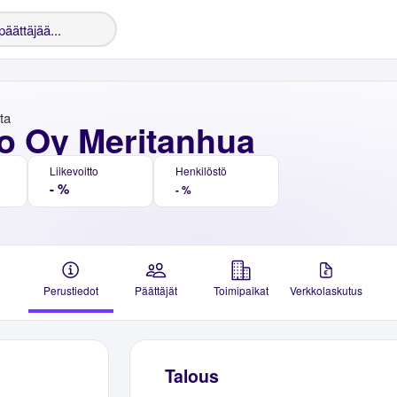
nta
o Oy Meritanhua
Liikevoitto
Henkilöstö
- %
- %
Perustiedot
Päättäjät
Toimipaikat
Verkkolaskutus
Talous