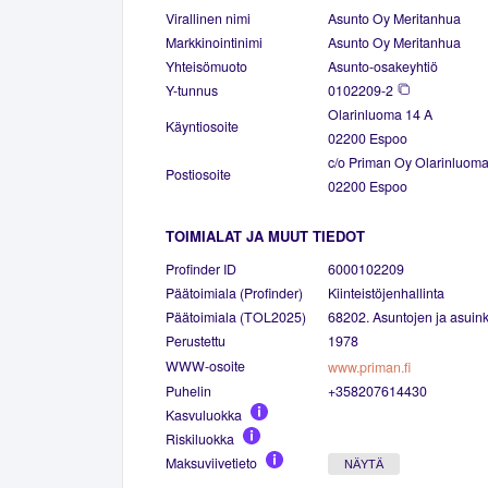
Virallinen nimi
Asunto Oy Meritanhua
Markkinointinimi
Asunto Oy Meritanhua
Yhteisömuoto
Asunto-osakeyhtiö
Y-tunnus
0102209-2
Olarinluoma 14 A
Käyntiosoite
02200 Espoo
c/o Priman Oy Olarinluoma
Postiosoite
02200 Espoo
TOIMIALAT JA MUUT TIEDOT
Profinder ID
6000102209
Päätoimiala (Profinder)
Kiinteistöjenhallinta
Päätoimiala (TOL2025)
68202. Asuntojen ja asuinki
Perustettu
1978
WWW-osoite
www.priman.fi
Puhelin
+358207614430
Kasvuluokka
Riskiluokka
Maksuviivetieto
NÄYTÄ