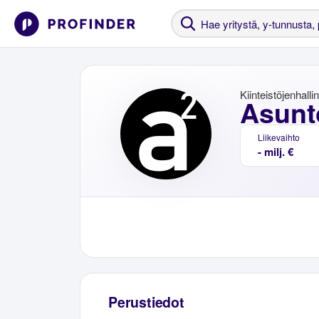
Kiinteistöjenhalli
Asunt
Liikevaihto
- milj. €
Perustiedot