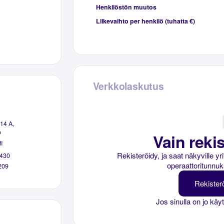
Henkilöstön muutos
Liikevaihto per henkilö (tuhatta €)
Verkkolaskutus
14 A,
o
Vain rekis
i
Rekisteröidy, ja saat näkyville y
430
operaattoritunnuk
209
Rekister
Jos sinulla on jo käy