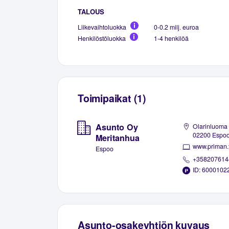
TALOUS
Liikevaihtoluokka
0-0.2 milj. euroa
Henkilöstöluokka
1-4 henkilöä
Toimipaikat (1)
Asunto Oy
Olarinluoma 
02200 Espo
Meritanhua
www.priman.f
Espoo
+358207614
ID: 6000102
Asunto-osakeyhtiön kuvaus