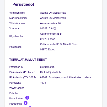
Perustiedot
Virallinen nimi
Asunto Oy Mestarimäki
Markkinointinimi
Asunto Oy Mestarimäki
Yhteisömuoto
Asunto-osakeyhtiö
Y-tunnus
0102215-6
Odilammentie 36 B
Käyntiosoite
02970 Espoo
Odilammentie 36 B/ Mäkelä Eero
Postiosoite
02970 Espoo
TOIMIALAT JA MUUT TIEDOT
Profinder ID
6000102215
Päätoimiala (Profinder)
Kiinteistöjenhallinta
Päätoimiala (TOL2025)
68202. Asuntojen ja asuinkiinteistöjen hallinta
Perustettu
1978
WWW-osoite
Puhelin
Kasvuluokka
Riskiluokka