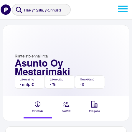
Kiinteistöjenhallinta
Asunto Oy
Mestarimäki
Liikevaihto
Liikevoitto
Henkilöstö
- milj. €
- %
- %
Perustiedot
Päättäjät
Toimipaikat