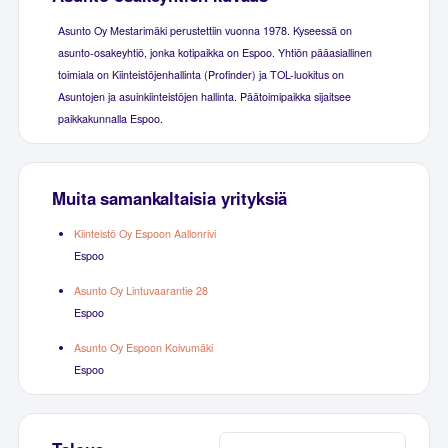
Asunto Oy Mestarimäki perustettiin vuonna 1978. Kyseessä on
asunto-osakeyhtiö, jonka kotipaikka on Espoo. Yhtiön pääasiallinen
toimiala on Kiinteistöjenhallinta (Profinder) ja TOL-luokitus on
Asuntojen ja asuinkiinteistöjen hallinta. Päätoimipaikka sijaitsee
paikkakunnalla Espoo.
Muita samankaltaisia yrityksiä
Kiinteistö Oy Espoon Aallonrivi
Espoo
Asunto Oy Lintuvaarantie 28
Espoo
Asunto Oy Espoon Koivumäki
Espoo