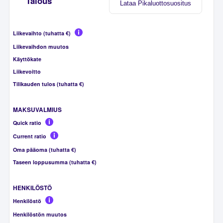
Talous
Lataa Pikaluottosuositus
Liikevaihto (tuhatta €)
Liikevaihdon muutos
Käyttökate
Liikevoitto
Tilikauden tulos (tuhatta €)
MAKSUVALMIUS
Quick ratio
Current ratio
Oma pääoma (tuhatta €)
Taseen loppusumma (tuhatta €)
HENKILÖSTÖ
Henkilöstö
Henkilöstön muutos