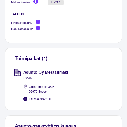
Maksuviivetieto
NÄYTÄ
TALOUS
Liikevaihtoluokka
Henkilöstöluokka
Toimipaikat (1)
Asunto Oy Mestarimäki
Espoo
Odilammentie 36 B,
02970 Espoo
ID: 6000102215
Asunto-osakeyhtiön kuvaus