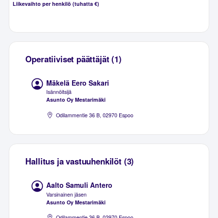
Liikevaihto per henkilö (tuhatta €)
Operatiiviset päättäjät (1)
Mäkelä Eero Sakari
Isännöitsijä
Asunto Oy Mestarimäki
Odilammentie 36 B, 02970 Espoo
Hallitus ja vastuuhenkilöt (3)
Aalto Samuli Antero
Varsinainen jäsen
Asunto Oy Mestarimäki
Odilammentie 36 B, 02970 Espoo