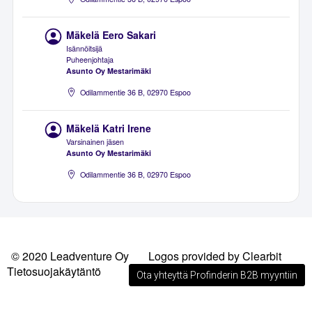
Mäkelä Eero Sakari
Isännöitsijä
Puheenjohtaja
Asunto Oy Mestarimäki
Odilammentie 36 B, 02970 Espoo
Mäkelä Katri Irene
Varsinainen jäsen
Asunto Oy Mestarimäki
Odilammentie 36 B, 02970 Espoo
© 2020 Leadventure Oy
Logos provided by Clearbit
Tietosuojakäytäntö
Ota yhteyttä Profinderin B2B myyntiin