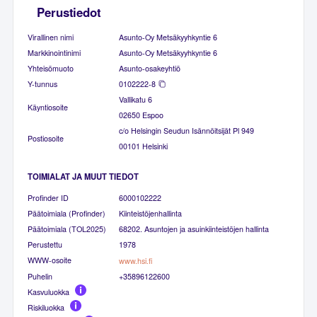
Perustiedot
Virallinen nimi
Asunto-Oy Metsäkyyhkyntie 6
Markkinointinimi
Asunto-Oy Metsäkyyhkyntie 6
Yhteisömuoto
Asunto-osakeyhtiö
Y-tunnus
0102222-8
Vallikatu 6
Käyntiosoite
02650 Espoo
c/o Helsingin Seudun Isännöitsijät Pl 949
Postiosoite
00101 Helsinki
TOIMIALAT JA MUUT TIEDOT
Profinder ID
6000102222
Päätoimiala (Profinder)
Kiinteistöjenhallinta
Päätoimiala (TOL2025)
68202. Asuntojen ja asuinkiinteistöjen hallinta
Perustettu
1978
WWW-osoite
www.hsi.fi
Puhelin
+35896122600
Kasvuluokka
Riskiluokka