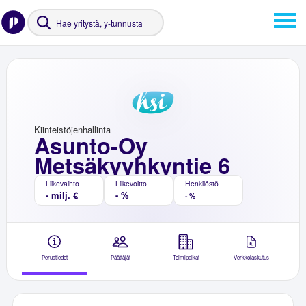
Kiinteistöjenhallinta
Asunto-Oy
Metsäkyyhkyntie 6
Liikevaihto
Liikevoitto
Henkilöstö
- milj. €
- %
- %
Perustiedot
Päättäjät
Toimipaikat
Verkkolaskutus