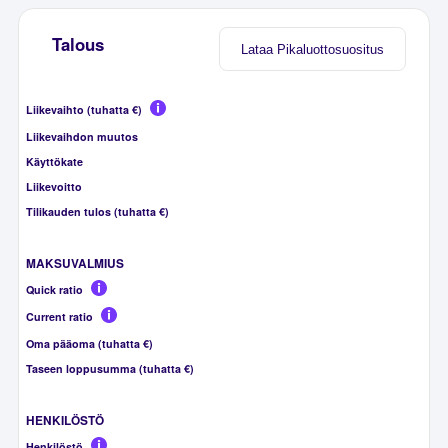
Talous
Lataa Pikaluottosuositus
Liikevaihto (tuhatta €)
Liikevaihdon muutos
Käyttökate
Liikevoitto
Tilikauden tulos (tuhatta €)
MAKSUVALMIUS
Quick ratio
Current ratio
Oma pääoma (tuhatta €)
Taseen loppusumma (tuhatta €)
HENKILÖSTÖ
Henkilöstö