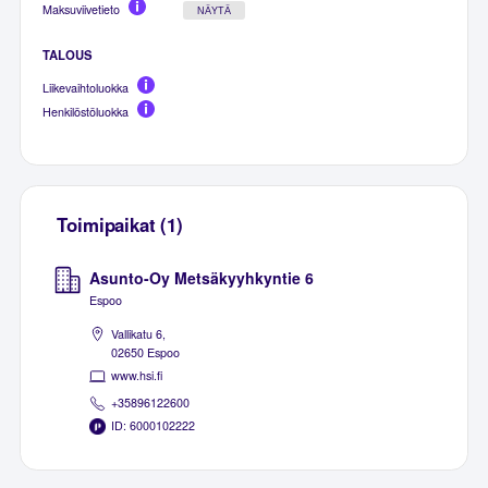
Maksuviivetieto
NÄYTÄ
TALOUS
Liikevaihtoluokka
Henkilöstöluokka
Toimipaikat (1)
Asunto-Oy Metsäkyyhkyntie 6
Espoo
Vallikatu 6,
02650 Espoo
www.hsi.fi
+35896122600
ID: 6000102222