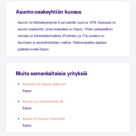
Asunto-osakeyhtiön kuvaus
Asunto-Oy Metsäkyyhkyntie 6 perustettiin vuonna 1978. Kyseessä on
asunto-osakeyhtiö, jonka kotipaikka on Espoo. Yhtiön pääasiallinen
toimiala on Kiinteistöjenhallinta (Profinder) ja TOL-luokitus on
Asuntojen ja asuinkiinteistöjen hallinta. Päätoimipaikka sijaitsee
paikkakunnalla Espoo.
Muita samankaltaisia yrityksiä
Kiinteistö Oy Espoon Aallonrivi
Espoo
Asunto Oy Lintuvaarantie 28
Espoo
Asunto Oy Espoon Koivumäki
Espoo