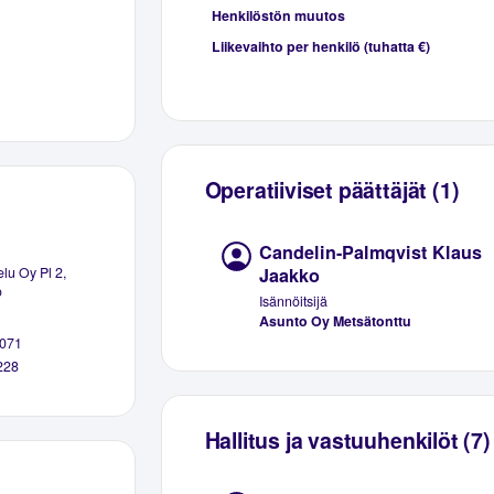
Henkilöstön muutos
Liikevaihto per henkilö (tuhatta €)
Operatiiviset päättäjät (1)
Candelin-Palmqvist Klaus
Jaakko
lu Oy Pl 2,
o
Isännöitsijä
Asunto Oy Metsätonttu
071
228
Hallitus ja vastuuhenkilöt (7)