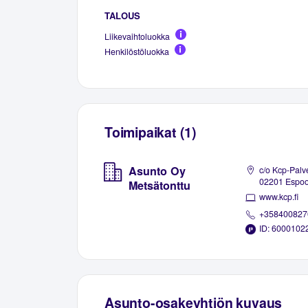
TALOUS
Liikevaihtoluokka
Henkilöstöluokka
Toimipaikat (1)
Asunto Oy
c/o Kcp-Palve
02201 Espo
Metsätonttu
www.kcp.fi
+358400827
ID: 6000102
Asunto-osakeyhtiön kuvaus