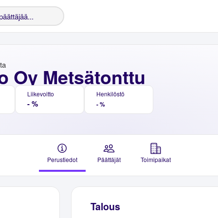
nta
o Oy Metsätonttu
Liikevoitto
Henkilöstö
- %
- %
Perustiedot
Päättäjät
Toimipaikat
Talous