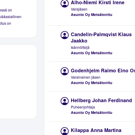
Alho-Niemi Kirsti Irene
Varajäsen
eessä on
Asunto Oy Metsätonttu
pääasiallinen
kitus on
Candelin-Palmqvist Klaus
Jaakko
Isännöitsijä
Asunto Oy Metsätonttu
Godenhjelm Raimo Eino O
Varsinainen jäsen
Asunto Oy Metsätonttu
Hellberg Johan Ferdinand
Puheenjohtaja
Asunto Oy Metsätonttu
Kilappa Anna Martina