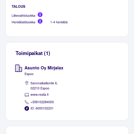
TALOUS
Liikevaihtoluokka
Henkilöstöluokka
1-4 henkilöä
Toimipaikat (1)
Asunto Oy Mirjalax
Espoo
Sammalkalliontie 6,
02210 Espoo
www.realia.fi
+358102284000
ID: 6000102231