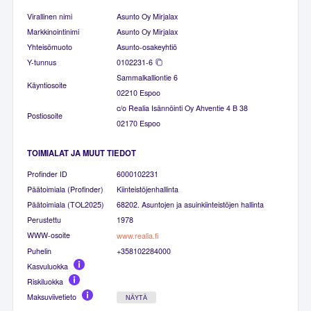
Virallinen nimi
Asunto Oy Mirjalax
Markkinointinimi
Asunto Oy Mirjalax
Yhteisömuoto
Asunto-osakeyhtiö
Y-tunnus
0102231-6
Sammalkalliontie 6
Käyntiosoite
02210 Espoo
c/o Realia Isännöinti Oy Ahventie 4 B 38
Postiosoite
02170 Espoo
TOIMIALAT JA MUUT TIEDOT
Profinder ID
6000102231
Päätoimiala (Profinder)
Kiinteistöjenhallinta
Päätoimiala (TOL2025)
68202. Asuntojen ja asuinkiinteistöjen hallinta
Perustettu
1978
WWW-osoite
www.realia.fi
Puhelin
+358102284000
Kasvuluokka
Riskiluokka
Maksuviivetieto
NÄYTÄ