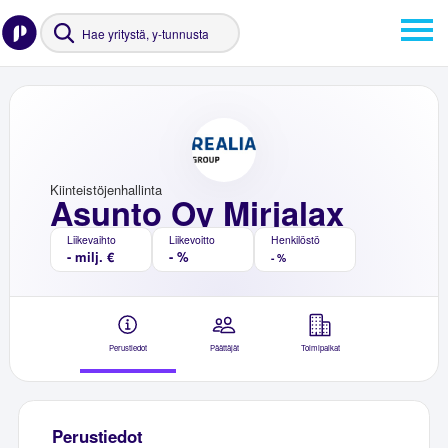
Kiinteistöjenhallinta
Asunto Oy Mirjalax
Liikevaihto
Liikevoitto
Henkilöstö
- milj. €
- %
- %
Perustiedot
Päättäjät
Toimipaikat
Perustiedot