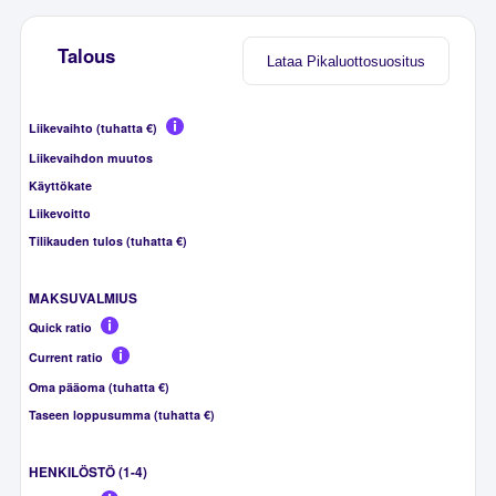
Talous
Lataa Pikaluottosuositus
Liikevaihto (tuhatta €)
Liikevaihdon muutos
Käyttökate
Liikevoitto
Tilikauden tulos (tuhatta €)
MAKSUVALMIUS
Quick ratio
Current ratio
Oma pääoma (tuhatta €)
Taseen loppusumma (tuhatta €)
HENKILÖSTÖ (1-4)