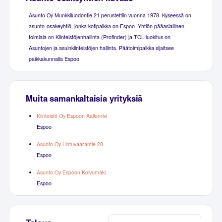
Asunto Oy Munkkiluodontie 21 perustettiin vuonna 1978. Kyseessä on
asunto-osakeyhtiö, jonka kotipaikka on Espoo. Yhtiön pääasiallinen
toimiala on Kiinteistöjenhallinta (Profinder) ja TOL-luokitus on
Asuntojen ja asuinkiinteistöjen hallinta. Päätoimipaikka sijaitsee
paikkakunnalla Espoo.
Muita samankaltaisia yrityksiä
Kiinteistö Oy Espoon Aallonrivi
Espoo
Asunto Oy Lintuvaarantie 28
Espoo
Asunto Oy Espoon Koivumäki
Espoo