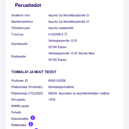
Perustiedot
Virallinen nimi
Asunto Oy Munkkiluodontie 21
Markkinointinimi
Asunto Oy Munkkiluodontie 21
Yhteisömuoto
Asunto-osakeyhtiö
Y-tunnus
0102258-6
Vehkasaarentie 10 B
Käyntiosoite
02160 Espoo
Vehkasaarentie 10 B/ Simola Ilkka
Postiosoite
02160 Espoo
TOIMIALAT JA MUUT TIEDOT
Profinder ID
6000102258
Päätoimiala (Profinder)
Kiinteistöjenhallinta
Päätoimiala (TOL2025)
68202. Asuntojen ja asuinkiinteistöjen hallinta
Perustettu
1978
WWW-osoite
Puhelin
Kasvuluokka
Riskiluokka