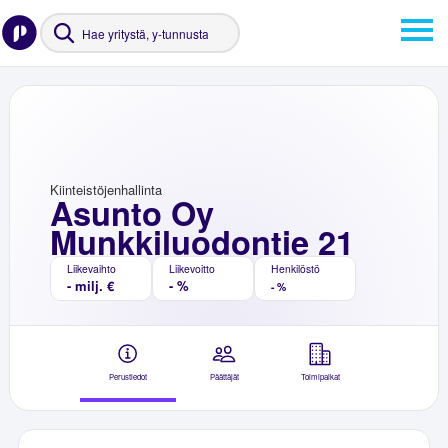
Kiinteistöjenhallinta
Asunto Oy
Munkkiluodontie 21
Liikevaihto
Liikevoitto
Henkilöstö
- milj. €
- %
- %
Perustiedot
Päättäjät
Toimipaikat