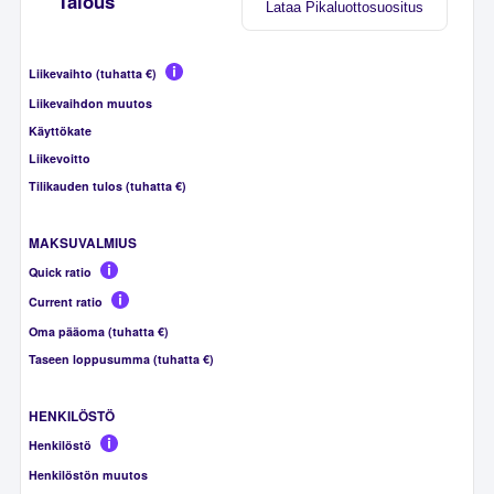
Talous
Lataa Pikaluottosuositus
Liikevaihto (tuhatta €)
Liikevaihdon muutos
Käyttökate
Liikevoitto
Tilikauden tulos (tuhatta €)
MAKSUVALMIUS
Quick ratio
Current ratio
Oma pääoma (tuhatta €)
Taseen loppusumma (tuhatta €)
HENKILÖSTÖ
Henkilöstö
Henkilöstön muutos