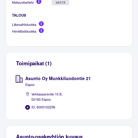
Maksuviivetieto
NÄYTÄ
TALOUS
Liikevaihtoluokka
Henkilöstöluokka
Toimipaikat (1)
Asunto Oy Munkkiluodontie 21
Espoo
Vehkasaarentie 10 B,
02160 Espoo
ID: 6000102258
Asunto-osakeyhtiön kuvaus