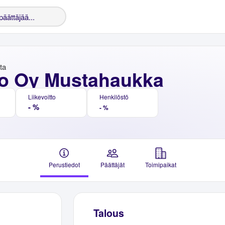
nta
o Oy Mustahaukka
Liikevoitto
Henkilöstö
- %
- %
Perustiedot
Päättäjät
Toimipaikat
Talous