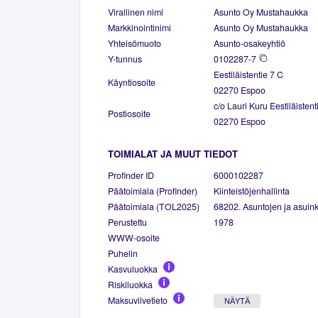
Virallinen nimi
Asunto Oy Mustahaukka
Markkinointinimi
Asunto Oy Mustahaukka
Yhteisömuoto
Asunto-osakeyhtiö
Y-tunnus
0102287-7
Eestiläistentie 7 C
Käyntiosoite
02270 Espoo
c/o Lauri Kuru Eestiläistent
Postiosoite
02270 Espoo
TOIMIALAT JA MUUT TIEDOT
Profinder ID
6000102287
Päätoimiala (Profinder)
Kiinteistöjenhallinta
Päätoimiala (TOL2025)
68202. Asuntojen ja asuinki
Perustettu
1978
WWW-osoite
Puhelin
Kasvuluokka
Riskiluokka
Maksuviivetieto
NÄYTÄ