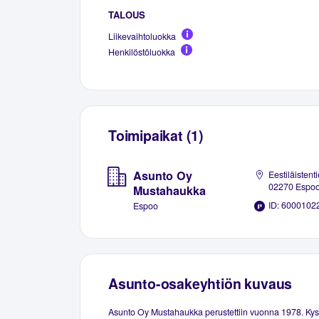
TALOUS
Liikevaihtoluokka
Henkilöstöluokka
Toimipaikat (1)
Asunto Oy
Eestiläistenti
02270 Espo
Mustahaukka
ID: 6000102
Espoo
Asunto-osakeyhtiön kuvaus
Asunto Oy Mustahaukka perustettiin vuonna 1978. Ky