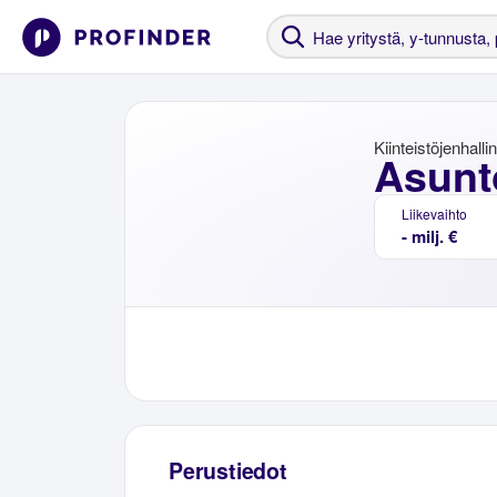
Kiinteistöjenhalli
Asunt
Liikevaihto
- milj. €
Perustiedot