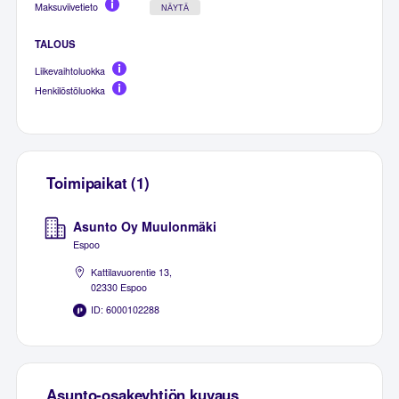
Maksuviivetieto
NÄYTÄ
TALOUS
Liikevaihtoluokka
Henkilöstöluokka
Toimipaikat (1)
Asunto Oy Muulonmäki
Espoo
Kattilavuorentie 13,
02330 Espoo
ID: 6000102288
Asunto-osakeyhtiön kuvaus