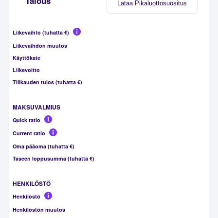
Talous
Lataa Pikaluottosuositus
Liikevaihto (tuhatta €)
Liikevaihdon muutos
Käyttökate
Liikevoitto
Tilikauden tulos (tuhatta €)
MAKSUVALMIUS
Quick ratio
Current ratio
Oma pääoma (tuhatta €)
Taseen loppusumma (tuhatta €)
HENKILÖSTÖ
Henkilöstö
Henkilöstön muutos