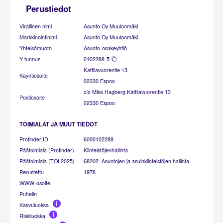
Perustiedot
Virallinen nimi
Asunto Oy Muulonmäki
Markkinointinimi
Asunto Oy Muulonmäki
Yhteisömuoto
Asunto-osakeyhtiö
Y-tunnus
0102288-5
Kattilavuorentie 13
Käyntiosoite
02330 Espoo
c/o Mika Hagberg Kattilavuorentie 13
Postiosoite
02330 Espoo
TOIMIALAT JA MUUT TIEDOT
Profinder ID
6000102288
Päätoimiala (Profinder)
Kiinteistöjenhallinta
Päätoimiala (TOL2025)
68202. Asuntojen ja asuinkiinteistöjen hallinta
Perustettu
1978
WWW-osoite
Puhelin
Kasvuluokka
Riskiluokka