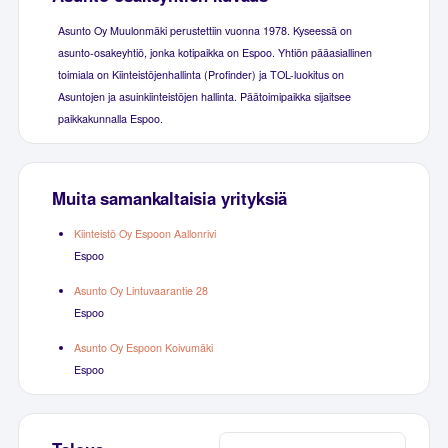
Asunto Oy Muulonmäki perustettiin vuonna 1978. Kyseessä on
asunto-osakeyhtiö, jonka kotipaikka on Espoo. Yhtiön pääasiallinen
toimiala on Kiinteistöjenhallinta (Profinder) ja TOL-luokitus on
Asuntojen ja asuinkiinteistöjen hallinta. Päätoimipaikka sijaitsee
paikkakunnalla Espoo.
Muita samankaltaisia yrityksiä
Kiinteistö Oy Espoon Aallonrivi
Espoo
Asunto Oy Lintuvaarantie 28
Espoo
Asunto Oy Espoon Koivumäki
Espoo