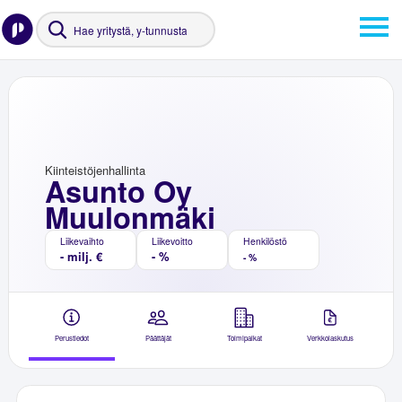
Kiinteistöjenhallinta
Asunto Oy
Muulonmäki
Liikevaihto
Liikevoitto
Henkilöstö
- milj. €
- %
- %
Perustiedot
Päättäjät
Toimipaikat
Verkkolaskutus