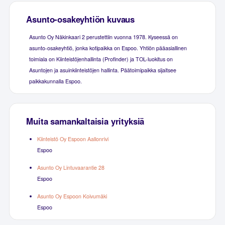
Asunto-osakeyhtiön kuvaus
Asunto Oy Näkinkaari 2 perustettiin vuonna 1978. Kyseessä on
asunto-osakeyhtiö, jonka kotipaikka on Espoo. Yhtiön pääasiallinen
toimiala on Kiinteistöjenhallinta (Profinder) ja TOL-luokitus on
Asuntojen ja asuinkiinteistöjen hallinta. Päätoimipaikka sijaitsee
paikkakunnalla Espoo.
Muita samankaltaisia yrityksiä
Kiinteistö Oy Espoon Aallonrivi
Espoo
Asunto Oy Lintuvaarantie 28
Espoo
Asunto Oy Espoon Koivumäki
Espoo