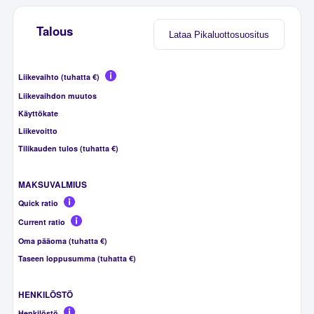
Talous
Lataa Pikaluottosuositus
Liikevaihto (tuhatta €)
Liikevaihdon muutos
Käyttökate
Liikevoitto
Tilikauden tulos (tuhatta €)
MAKSUVALMIUS
Quick ratio
Current ratio
Oma pääoma (tuhatta €)
Taseen loppusumma (tuhatta €)
HENKILÖSTÖ
Henkilöstö