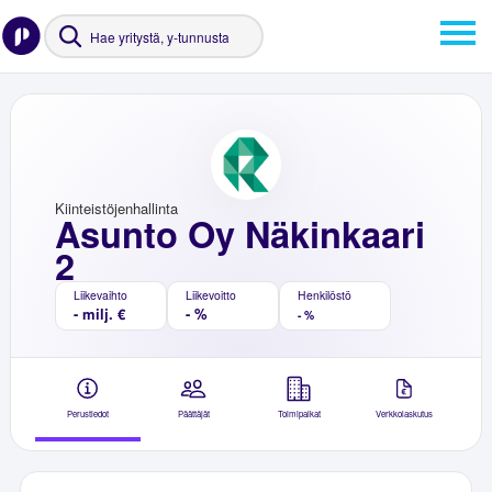
Kiinteistöjenhallinta
Asunto Oy Näkinkaari
2
Liikevaihto
Liikevoitto
Henkilöstö
- milj. €
- %
- %
Perustiedot
Päättäjät
Toimipaikat
Verkkolaskutus