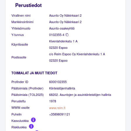
Perustiedot
Virallinen nimi
Asunto Oy Näkinkaari 2
Markkinointinimi
Asunto Oy Näkinkaari 2
Yhteisömuoto
Asunto-osakeyhtiö
Y-tunnus
0102355-4
Kivenlahdenkatu 1 A
Käyntiosoite
02320 Espoo
c/o Reim Espoo Oy Kivenlahdenkatu 1 A
Postiosoite
02320 Espoo
TOIMIALAT JA MUUT TIEDOT
Profinder ID
6000102355
Päätoimiala (Profinder)
Kiinteistöjenhallinta
Päätoimiala (TOL2025)
68202. Asuntojen ja asuinkiinteistöjen hallinta
Perustettu
1978
WWW-osoite
www.reim.fi
Puhelin
+35898091121
Kasvuluokka
Riskiluokka