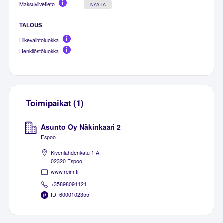
Maksuviivetieto
NÄYTÄ
TALOUS
Liikevaihtoluokka
Henkilöstöluokka
Toimipaikat (1)
Asunto Oy Näkinkaari 2
Espoo
Kivenlahdenkatu 1 A,
02320 Espoo
www.reim.fi
+35898091121
ID: 6000102355