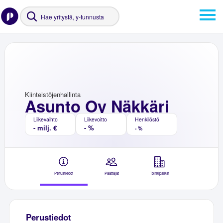
Kiinteistöjenhallinta
Asunto Oy Näkkäri
Liikevaihto
Liikevoitto
Henkilöstö
- milj. €
- %
- %
Perustiedot
Päättäjät
Toimipaikat
Perustiedot