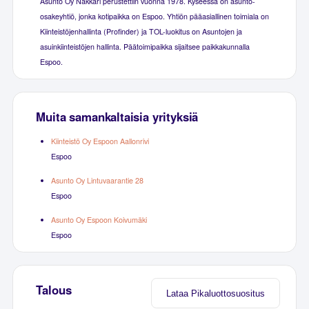
Asunto Oy Näkkäri perustettiin vuonna 1978. Kyseessä on asunto-
osakeyhtiö, jonka kotipaikka on Espoo. Yhtiön pääasiallinen toimiala on
Kiinteistöjenhallinta (Profinder) ja TOL-luokitus on Asuntojen ja
asuinkiinteistöjen hallinta. Päätoimipaikka sijaitsee paikkakunnalla
Espoo.
Muita samankaltaisia yrityksiä
Kiinteistö Oy Espoon Aallonrivi
Espoo
Asunto Oy Lintuvaarantie 28
Espoo
Asunto Oy Espoon Koivumäki
Espoo
Talous
Lataa Pikaluottosuositus