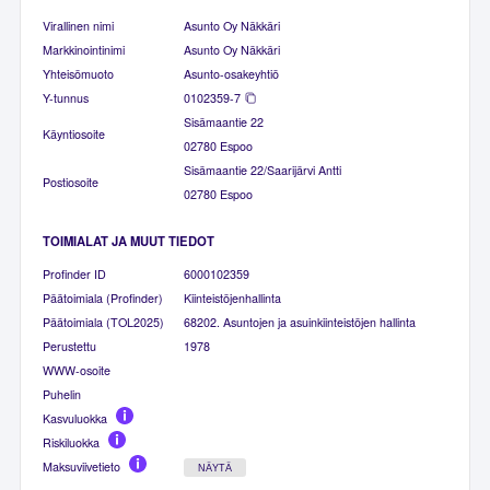
Virallinen nimi
Asunto Oy Näkkäri
Markkinointinimi
Asunto Oy Näkkäri
Yhteisömuoto
Asunto-osakeyhtiö
Y-tunnus
0102359-7
Sisämaantie 22
Käyntiosoite
02780 Espoo
Sisämaantie 22/Saarijärvi Antti
Postiosoite
02780 Espoo
TOIMIALAT JA MUUT TIEDOT
Profinder ID
6000102359
Päätoimiala (Profinder)
Kiinteistöjenhallinta
Päätoimiala (TOL2025)
68202. Asuntojen ja asuinkiinteistöjen hallinta
Perustettu
1978
WWW-osoite
Puhelin
Kasvuluokka
Riskiluokka
Maksuviivetieto
NÄYTÄ