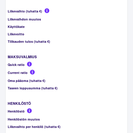
Liikevaihto (tuhatta €)
Liikevaihdon muutos
Käyttökate
Liikevoitto
Tilikauden tulos (tuhatta €)
MAKSUVALMIUS
Quick ratio
Current ratio
Oma pääoma (tuhatta €)
Taseen loppusumma (tuhatta €)
HENKILÖSTÖ
Henkilöstö
Henkilöstön muutos
Liikevaihto per henkilö (tuhatta €)