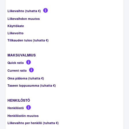
Liikevaihto (tuhatta €)
Liikevaihdon muutos
Käyttökate
Liikevoitto
Tilikauden tulos (tuhatta €)
MAKSUVALMIUS
Quick ratio
Current ratio
Oma pääoma (tuhatta €)
Taseen loppusumma (tuhatta €)
HENKILÖSTÖ
Henkilöstö
Henkilöstön muutos
Liikevaihto per henkilö (tuhatta €)