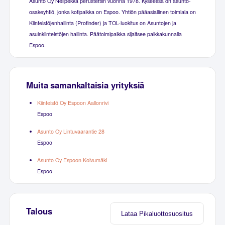
Asunto Oy Nelipekka perustettiin vuonna 1978. Kyseessä on asunto-
osakeyhtiö, jonka kotipaikka on Espoo. Yhtiön pääasiallinen toimiala on
Kiinteistöjenhallinta (Profinder) ja TOL-luokitus on Asuntojen ja
asuinkiinteistöjen hallinta. Päätoimipaikka sijaitsee paikkakunnalla
Espoo.
Muita samankaltaisia yrityksiä
Kiinteistö Oy Espoon Aallonrivi
Espoo
Asunto Oy Lintuvaarantie 28
Espoo
Asunto Oy Espoon Koivumäki
Espoo
Talous
Lataa Pikaluottosuositus