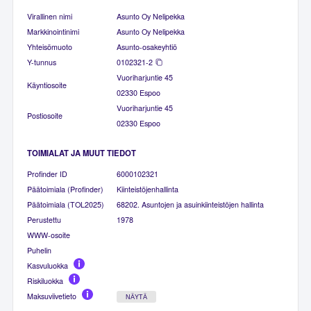
Virallinen nimi
Asunto Oy Nelipekka
Markkinointinimi
Asunto Oy Nelipekka
Yhteisömuoto
Asunto-osakeyhtiö
Y-tunnus
0102321-2
Vuoriharjuntie 45
Käyntiosoite
02330 Espoo
Vuoriharjuntie 45
Postiosoite
02330 Espoo
TOIMIALAT JA MUUT TIEDOT
Profinder ID
6000102321
Päätoimiala (Profinder)
Kiinteistöjenhallinta
Päätoimiala (TOL2025)
68202. Asuntojen ja asuinkiinteistöjen hallinta
Perustettu
1978
WWW-osoite
Puhelin
Kasvuluokka
Riskiluokka
Maksuviivetieto
NÄYTÄ