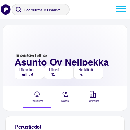
Kiinteistöjenhallinta
Asunto Oy Nelipekka
Liikevaihto
Liikevoitto
Henkilöstö
- milj. €
- %
- %
Perustiedot
Päättäjät
Toimipaikat
Perustiedot