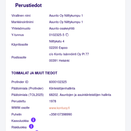
Perustiedot
Virallinen nimi
Asunto Oy Niittykumpu 1
Markkinointinimi
Asunto Oy Niittykumpu 1
Yhteisömuoto
Asunto-osakeyhtiö
Y-tunnus
0102325-5
Niittykatu 4
Käyntiosoite
02200 Espoo
c/o Kontu Isännöinti Oy Pl 77
Postiosoite
00391 Helsinki
TOIMIALAT JA MUUT TIEDOT
Profinder ID
6000102325
Päätoimiala (Profinder)
Kiinteistöjenhallinta
Päätoimiala (TOL2025)
68202. Asuntojen ja asuinkiinteistöjen hallinta
Perustettu
1978
WWW-osoite
www.kontuoy.fi
Puhelin
+358107398990
Kasvuluokka
Riskiluokka