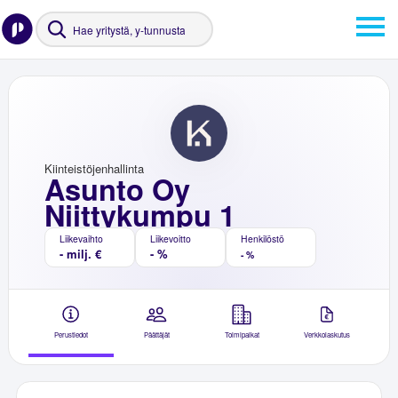
Kiinteistöjenhallinta
Asunto Oy
Niittykumpu 1
Liikevaihto
Liikevoitto
Henkilöstö
- milj. €
- %
- %
Perustiedot
Päättäjät
Toimipaikat
Verkkolaskutus