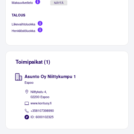
Maksuviivetieto
NÄYTÄ
TALOUS
Liikevaihtoluokka
Henkilöstöluokka
Toimipaikat (1)
Asunto Oy Niittykumpu 1
Espoo
Niittykatu 4,
02200 Espoo
www.kontuoy.fi
+358107398990
ID: 6000102325