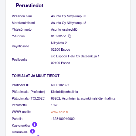
Perustiedot
Virallinen nimi
Asunto Oy Niittykumpu 3
Markkinointinimi
Asunto Oy Niittykumpu 3
Yhteisömuoto
Asunto-osakeyhtiö
Y-tunnus
0102327-1
Niittykatu 2
Käyntiosoite
02200 Espoo
c/o Espoon Helvi Oy Sateenkuja 1
Postiosoite
02100 Espoo
TOIMIALAT JA MUUT TIEDOT
Profinder ID
6000102327
Päätoimiala (Profinder)
Kiinteistöjenhallinta
Päätoimiala (TOL2025)
68202. Asuntojen ja asuinkiinteistöjen hallinta
Perustettu
1978
WWW-osoite
www.helvi.fi
Puhelin
+358400949002
Kasvuluokka
Riskiluokka