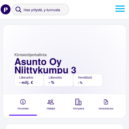
Kiinteistöjenhallinta
Asunto Oy
Niittykumpu 3
Liikevaihto
Liikevoitto
Henkilöstö
- milj. €
- %
- %
Perustiedot
Päättäjät
Toimipaikat
Verkkolaskutus