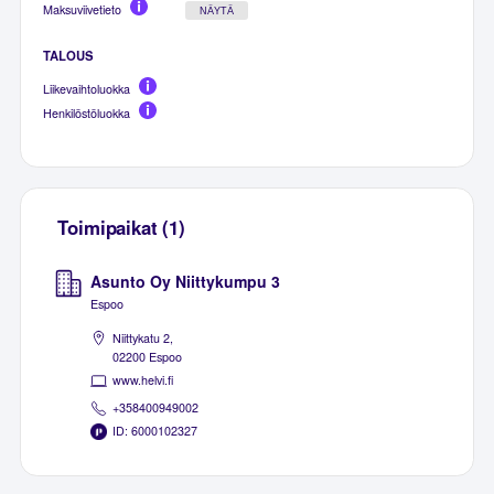
Maksuviivetieto
NÄYTÄ
TALOUS
Liikevaihtoluokka
Henkilöstöluokka
Toimipaikat (1)
Asunto Oy Niittykumpu 3
Espoo
Niittykatu 2,
02200 Espoo
www.helvi.fi
+358400949002
ID: 6000102327