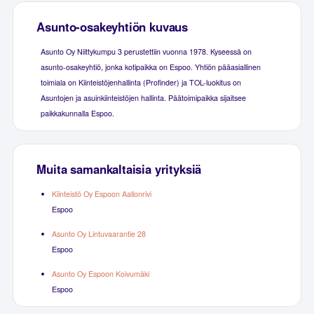
Asunto-osakeyhtiön kuvaus
Asunto Oy Niittykumpu 3 perustettiin vuonna 1978. Kyseessä on
asunto-osakeyhtiö, jonka kotipaikka on Espoo. Yhtiön pääasiallinen
toimiala on Kiinteistöjenhallinta (Profinder) ja TOL-luokitus on
Asuntojen ja asuinkiinteistöjen hallinta. Päätoimipaikka sijaitsee
paikkakunnalla Espoo.
Muita samankaltaisia yrityksiä
Kiinteistö Oy Espoon Aallonrivi
Espoo
Asunto Oy Lintuvaarantie 28
Espoo
Asunto Oy Espoon Koivumäki
Espoo