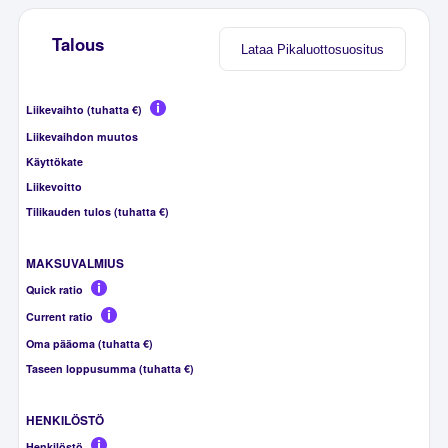
Talous
Lataa Pikaluottosuositus
Liikevaihto (tuhatta €)
Liikevaihdon muutos
Käyttökate
Liikevoitto
Tilikauden tulos (tuhatta €)
MAKSUVALMIUS
Quick ratio
Current ratio
Oma pääoma (tuhatta €)
Taseen loppusumma (tuhatta €)
HENKILÖSTÖ
Henkilöstö