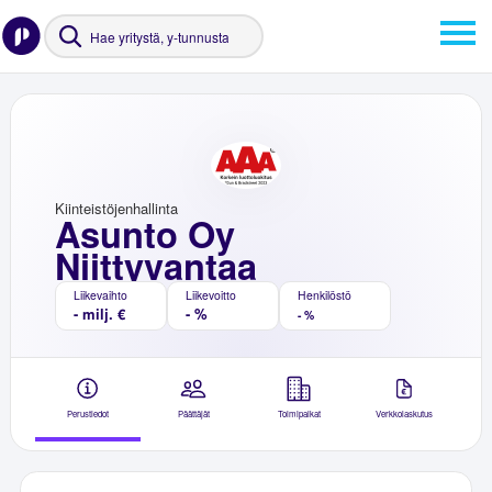
Kiinteistöjenhallinta
Asunto Oy
Niittyvantaa
Liikevaihto
Liikevoitto
Henkilöstö
- milj. €
- %
- %
Perustiedot
Päättäjät
Toimipaikat
Verkkolaskutus