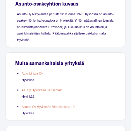
Asunto-osakeyhtiön kuvaus
Asunto Oy Niittyvantaa perustettiin vuonna 1978. Kyseessä on asunto-
osakeyhtiö, jonka kotipaikka on Hyvinkää. Yhtiön pääasiallinen toimiala
on Kiinteistöjenhallinta (Profinder) ja TOL-luokitus on Asuntojen ja
asuinkiinteistöjen hallinta. Päätoimipaikka sijaitsee paikkakunnalla
Hyvinkää.
Muita samankaltaisia yrityksiä
Auto-Linjala Oy
Hyvinkää
As. Oy Hyvinkään Kansantalo
Hyvinkää
Asunto Oy Hyvinkään Viertolankatu 10
Hyvinkää