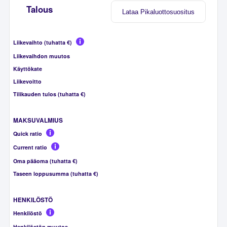
Talous
Lataa Pikaluottosuositus
Liikevaihto (tuhatta €)
Liikevaihdon muutos
Käyttökate
Liikevoitto
Tilikauden tulos (tuhatta €)
MAKSUVALMIUS
Quick ratio
Current ratio
Oma pääoma (tuhatta €)
Taseen loppusumma (tuhatta €)
HENKILÖSTÖ
Henkilöstö
Henkilöstön muutos