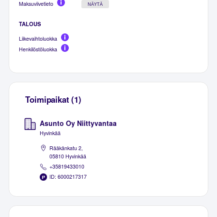
Maksuviivetieto
NÄYTÄ
TALOUS
Liikevaihtoluokka
Henkilöstöluokka
Toimipaikat (1)
Asunto Oy Niittyvantaa
Hyvinkää
Rääkänkatu 2,
05810 Hyvinkää
+35819433010
ID: 6000217317