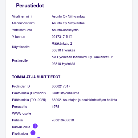
Perustiedot
Virallinen nimi
Asunto Oy Niittyvantaa
Markkinointinimi
Asunto Oy Niittyvantaa
Yhteisömuoto
Asunto-osakeyhtiö
Y-tunnus
0217317-5
Rääkänkatu 2
Käyntiosoite
05810 Hyvinkää
c/o Hyvinkään Isännöinti Oy Rääkänkatu 2
Postiosoite
05810 Hyvinkää
TOIMIALAT JA MUUT TIEDOT
Profinder ID
6000217317
Päätoimiala (Profinder)
Kiinteistöjenhallinta
Päätoimiala (TOL2025)
68202. Asuntojen ja asuinkiinteistöjen hallinta
Perustettu
1978
WWW-osoite
Puhelin
+35819433010
Kasvuluokka
Riskiluokka