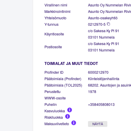
Virallinen nimi
Asunto Oy Nummelan Rivi
Markkinointinimi
Asunto Oy Nummelan Rivi
Yhteisömuoto
Asunto-osakeyhtiö
Y-tunnus
0212970-5
c/o Sakesa Ky Pl 91
Käyntiosoite
03101 Nummela
c/o Sakesa Ky Pl 91
Postiosoite
03101 Nummela
TOIMIALAT JA MUUT TIEDOT
Profinder ID
6000212970
Päätoimiala (Profinder)
Kiinteistöjenhallinta
Päätoimiala (TOL2025)
68202. Asuntojen ja asuinki
Perustettu
1978
WWW-osoite
Puhelin
+358405808013
Kasvuluokka
Riskiluokka
Maksuviivetieto
NÄYTÄ