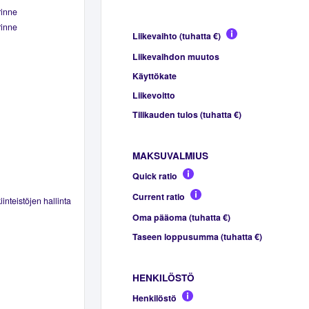
rinne
rinne
Liikevaihto (tuhatta €)
Liikevaihdon muutos
Käyttökate
Liikevoitto
Tilikauden tulos (tuhatta €)
MAKSUVALMIUS
Quick ratio
Current ratio
inteistöjen hallinta
Oma pääoma (tuhatta €)
Taseen loppusumma (tuhatta €)
HENKILÖSTÖ
Henkilöstö