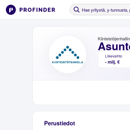
Kiinteistöjenhalli
Asunt
Liikevaihto
- milj. €
Perustiedot