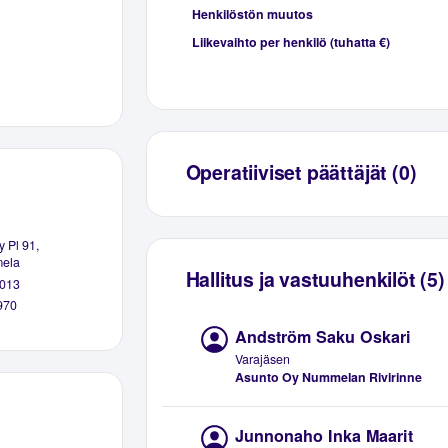
Henkilöstön muutos
Liikevaihto per henkilö (tuhatta €)
Operatiiviset päättäjät (0)
y Pl 91,
ela
Hallitus ja vastuuhenkilöt (5)
013
970
Andström Saku Oskari
Varajäsen
Asunto Oy Nummelan Rivirinne
Junnonaho Inka Maarit