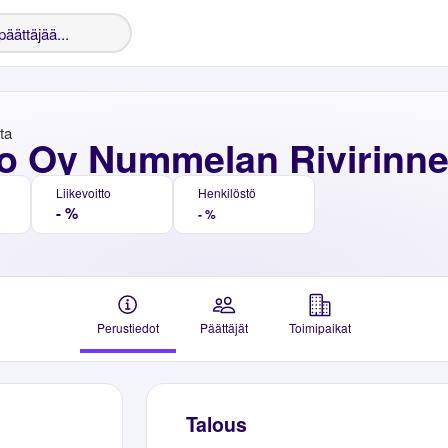
nta
o Oy Nummelan Rivirinn
Liikevoitto
Henkilöstö
- %
- %
Perustiedot
Päättäjät
Toimipaikat
Talous