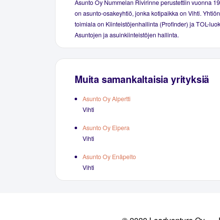
Asunto Oy Nummelan Rivirinne perustettiin vuonna 1
on asunto-osakeyhtiö, jonka kotipaikka on Vihti. Yhtiö
toimiala on Kiinteistöjenhallinta (Profinder) ja TOL-luo
Asuntojen ja asuinkiinteistöjen hallinta.
Muita samankaltaisia yrityksiä
Asunto Oy Alpertti
Vihti
Asunto Oy Eipera
Vihti
Asunto Oy Enäpelto
Vihti