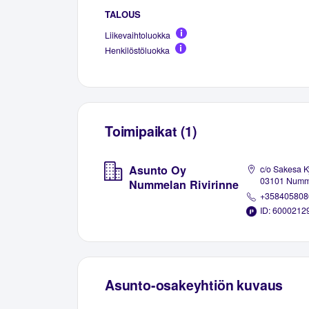
TALOUS
Liikevaihtoluokka
Henkilöstöluokka
Toimipaikat (1)
Asunto Oy
c/o Sakesa K
03101 Numm
Nummelan Rivirinne
+358405808
ID: 6000212
Asunto-osakeyhtiön kuvaus