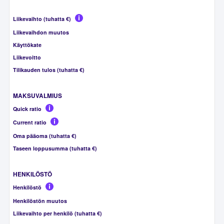
Liikevaihto (tuhatta €)
Liikevaihdon muutos
Käyttökate
Liikevoitto
Tilikauden tulos (tuhatta €)
MAKSUVALMIUS
Quick ratio
Current ratio
Oma pääoma (tuhatta €)
Taseen loppusumma (tuhatta €)
HENKILÖSTÖ
Henkilöstö
Henkilöstön muutos
Liikevaihto per henkilö (tuhatta €)