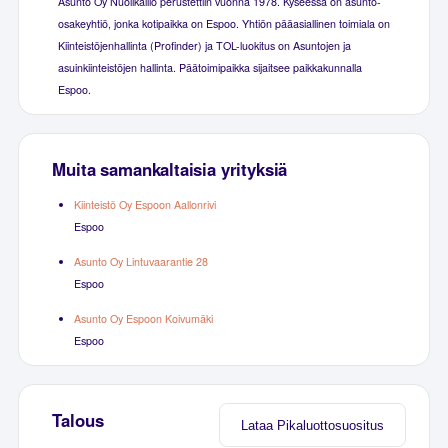
Asunto Oy Nuolikallio perustettiin vuonna 1978. Kyseessä on asunto-
osakeyhtiö, jonka kotipaikka on Espoo. Yhtiön pääasiallinen toimiala on
Kiinteistöjenhallinta (Profinder) ja TOL-luokitus on Asuntojen ja
asuinkiinteistöjen hallinta. Päätoimipaikka sijaitsee paikkakunnalla
Espoo.
Muita samankaltaisia yrityksiä
Kiinteistö Oy Espoon Aallonrivi
Espoo
Asunto Oy Lintuvaarantie 28
Espoo
Asunto Oy Espoon Koivumäki
Espoo
Talous
Lataa Pikaluottosuositus