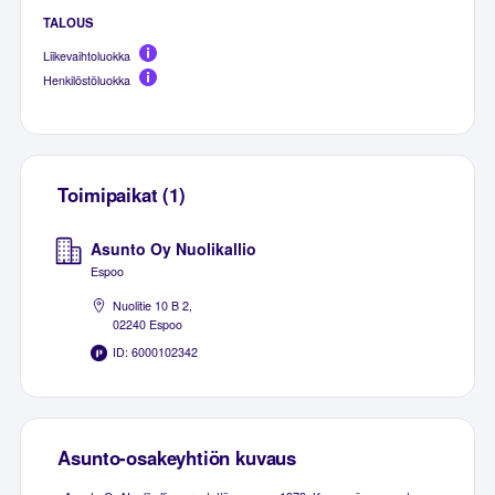
TALOUS
Liikevaihtoluokka
Henkilöstöluokka
Toimipaikat (1)
Asunto Oy Nuolikallio
Espoo
Nuolitie 10 B 2,
02240 Espoo
ID: 6000102342
Asunto-osakeyhtiön kuvaus