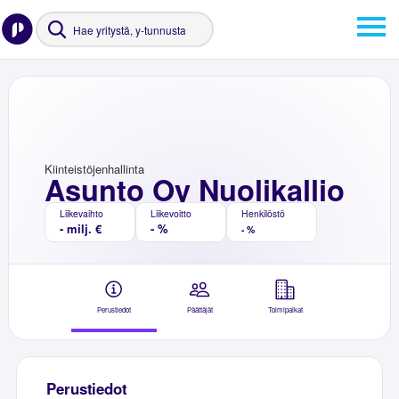
Kiinteistöjenhallinta
Asunto Oy Nuolikallio
Liikevaihto
Liikevoitto
Henkilöstö
- milj. €
- %
- %
Perustiedot
Päättäjät
Toimipaikat
Perustiedot