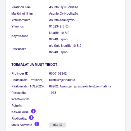
Virallinen nimi
Asunto Oy Nuolikallio
Markkinointinimi
Asunto Oy Nuolikallio
Yhteisömuoto
Asunto-osakeyhtiö
Y-tunnus
0102342-3
Nuolitie 10 B 2
Käyntiosoite
02240 Espoo
c/o Salo Nuolitie 10 B 2
Postiosoite
02240 Espoo
TOIMIALAT JA MUUT TIEDOT
Profinder ID
6000102342
Päätoimiala (Profinder)
Kiinteistöjenhallinta
Päätoimiala (TOL2025)
68202. Asuntojen ja asuinkiinteistöjen hallinta
Perustettu
1978
WWW-osoite
Puhelin
Kasvuluokka
Riskiluokka
Maksuviivetieto
NÄYTÄ