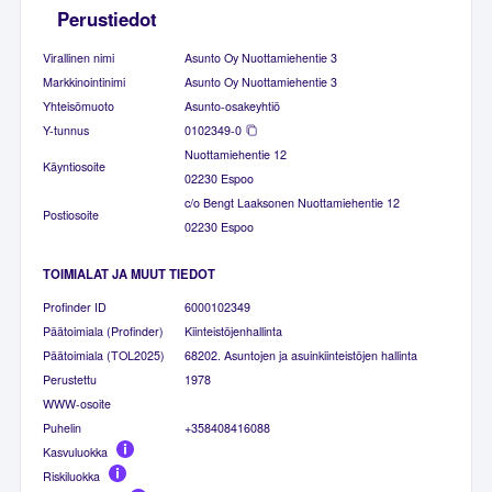
Perustiedot
Virallinen nimi
Asunto Oy Nuottamiehentie 3
Markkinointinimi
Asunto Oy Nuottamiehentie 3
Yhteisömuoto
Asunto-osakeyhtiö
Y-tunnus
0102349-0
Nuottamiehentie 12
Käyntiosoite
02230 Espoo
c/o Bengt Laaksonen Nuottamiehentie 12
Postiosoite
02230 Espoo
TOIMIALAT JA MUUT TIEDOT
Profinder ID
6000102349
Päätoimiala (Profinder)
Kiinteistöjenhallinta
Päätoimiala (TOL2025)
68202. Asuntojen ja asuinkiinteistöjen hallinta
Perustettu
1978
WWW-osoite
Puhelin
+358408416088
Kasvuluokka
Riskiluokka