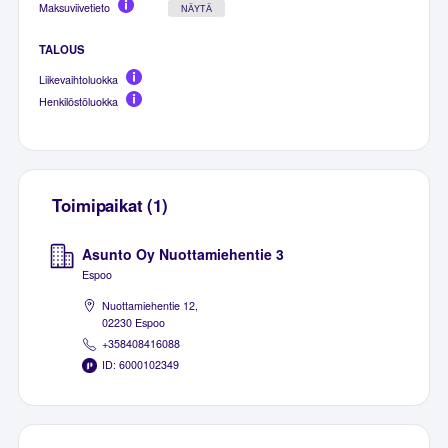
Maksuviivetieto
NÄYTÄ
TALOUS
Liikevaihtoluokka
Henkilöstöluokka
Toimipaikat (1)
Asunto Oy Nuottamiehentie 3
Espoo
Nuottamiehentie 12,
02230 Espoo
+358408416088
ID: 6000102349