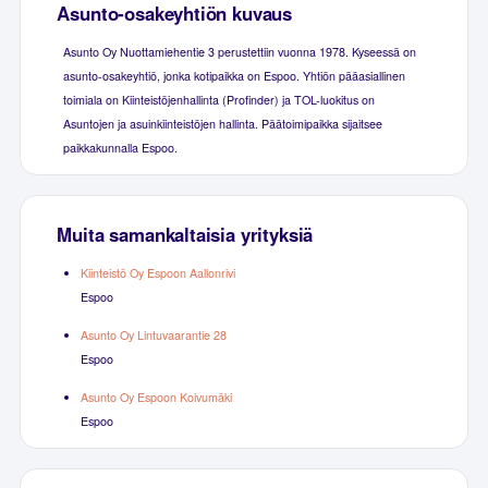
Asunto-osakeyhtiön kuvaus
Asunto Oy Nuottamiehentie 3 perustettiin vuonna 1978. Kyseessä on
asunto-osakeyhtiö, jonka kotipaikka on Espoo. Yhtiön pääasiallinen
toimiala on Kiinteistöjenhallinta (Profinder) ja TOL-luokitus on
Asuntojen ja asuinkiinteistöjen hallinta. Päätoimipaikka sijaitsee
paikkakunnalla Espoo.
Muita samankaltaisia yrityksiä
Kiinteistö Oy Espoon Aallonrivi
Espoo
Asunto Oy Lintuvaarantie 28
Espoo
Asunto Oy Espoon Koivumäki
Espoo