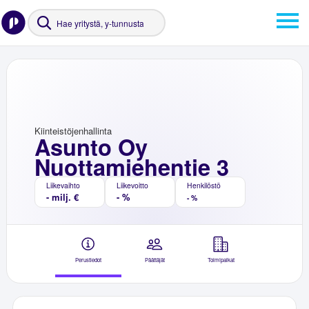
Kiinteistöjenhallinta
Asunto Oy
Nuottamiehentie 3
Liikevaihto
Liikevoitto
Henkilöstö
- milj. €
- %
- %
Perustiedot
Päättäjät
Toimipaikat