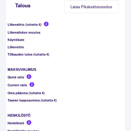
Talous
Lataa Pikaluottosuositus
Liikevaihto (tuhatta €)
Liikevaihdon muutos
Käyttökate
Liikevoitto
Tilikauden tulos (tuhatta €)
MAKSUVALMIUS
Quick ratio
Current ratio
Oma pääoma (tuhatta €)
Taseen loppusumma (tuhatta €)
HENKILÖSTÖ
Henkilöstö
Henkilöstön muutos