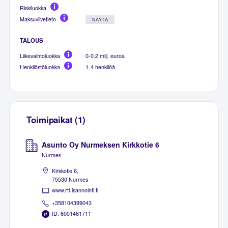
Riskiluokka
Maksuviivetieto
NÄYTÄ
TALOUS
Liikevaihtoluokka
0-0.2 milj. euroa
Henkilöstöluokka
1-4 henkilöä
Toimipaikat (1)
Asunto Oy Nurmeksen Kirkkotie 6
Nurmes
Kirkkotie 6,
75530 Nurmes
www.rtl-isannointi.fi
+358104399043
ID: 6001461711