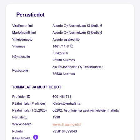
Perustiedot
Virallinen nimi
Asunto Oy Nurmeksen Kirkkotie 6
Markkinointinimi
Asunto Oy Nurmeksen Kirkkotie 6
Yhteisömuoto
Asunto-osakeyhtiö
Y-tunnus
1461711-6
Kirkkotie 6
Käyntiosoite
75530 Nurmes
c/o Rtl-Isännöinti Oy Teollisuustie 1
Postiosoite
75530 Nurmes
TOIMIALAT JA MUUT TIEDOT
Profinder ID
6001461711
Päätoimiala (Profinder)
Kiinteistöjenhallinta
Päätoimiala (TOL2025)
68202. Asuntojen ja asuinkiinteistöjen hallinta
Perustettu
1998
WWW-osoite
www.rtl-isannointi.fi
Puhelin
+358104399043
Kasvuluokka