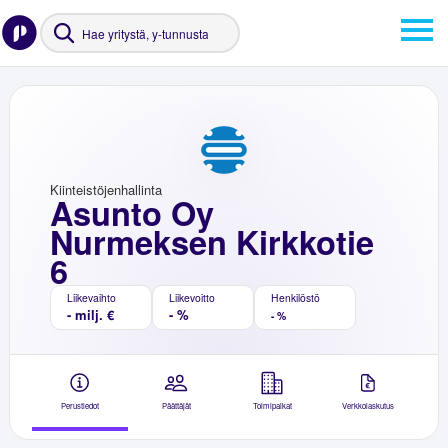
Kiinteistöjenhallinta
Asunto Oy
Nurmeksen Kirkkotie
6
Liikevaihto
Liikevoitto
Henkilöstö
- milj. €
- %
- %
Perustiedot
Päättäjät
Toimipaikat
Verkkolaskutus