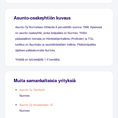
Asunto-osakeyhtiön kuvaus
Asunto Oy Nurmeksen Kirkkotie 6 perustettiin vuonna 1998. Kyseessä
on asunto-osakeyhtiö, jonka kotipaikka on Nurmes. Yhtiön
pääasiallinen toimiala on Kiinteistöjenhallinta (Profinder) ja TOL-
luokitus on Asuntojen ja asuinkiinteistöjen hallinta. Päätoimipaikka
sijaitsee paikkakunnalla Nurmes.
Yhtiöllä on työntekijöitä 1-4 henkilöä.
Muita samankaltaisia yrityksiä
Asunto Oy Teeriluhti
Nurmes
Asunto Oy Karjalankatu 12
Nurmes