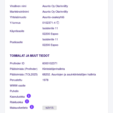
Virallinen nimi
Asunto Oy Olarinniitty
Markkinointinimi
Asunto Oy Olarinniitty
Yhteisömuoto
Asunto-osakeyhtiö
Y-tunnus
0102371-4
Isoistentie 11
Käyntiosoite
02200 Espoo
Isoistentie 11
Postiosoite
02200 Espoo
TOIMIALAT JA MUUT TIEDOT
Profinder ID
6000102371
Päätoimiala (Profinder)
Kiinteistöjenhallinta
Päätoimiala (TOL2025)
68202. Asuntojen ja asuinkiinteistöjen hallinta
Perustettu
1978
WWW-osoite
Puhelin
Kasvuluokka
Riskiluokka
Maksuviivetieto
NÄYTÄ