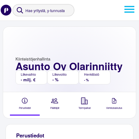
Kiinteistöjenhallinta
Asunto Oy Olarinniitty
Liikevaihto
Liikevoitto
Henkilöstö
- milj. €
- %
- %
Perustiedot
Päättäjät
Toimipaikat
Verkkolaskutus
Perustiedot