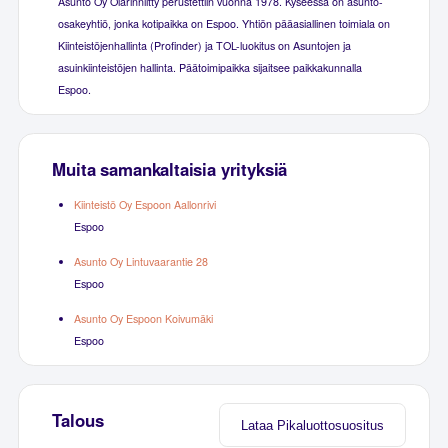
Asunto Oy Olarinniitty perustettiin vuonna 1978. Kyseessä on asunto-
osakeyhtiö, jonka kotipaikka on Espoo. Yhtiön pääasiallinen toimiala on
Kiinteistöjenhallinta (Profinder) ja TOL-luokitus on Asuntojen ja
asuinkiinteistöjen hallinta. Päätoimipaikka sijaitsee paikkakunnalla
Espoo.
Muita samankaltaisia yrityksiä
Kiinteistö Oy Espoon Aallonrivi
Espoo
Asunto Oy Lintuvaarantie 28
Espoo
Asunto Oy Espoon Koivumäki
Espoo
Talous
Lataa Pikaluottosuositus