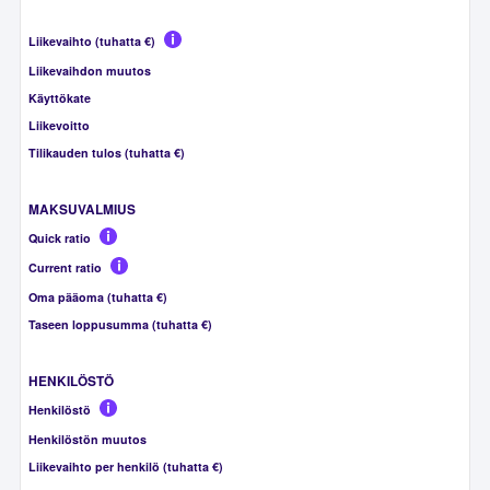
Liikevaihto (tuhatta €)
Liikevaihdon muutos
Käyttökate
Liikevoitto
Tilikauden tulos (tuhatta €)
MAKSUVALMIUS
Quick ratio
Current ratio
Oma pääoma (tuhatta €)
Taseen loppusumma (tuhatta €)
HENKILÖSTÖ
Henkilöstö
Henkilöstön muutos
Liikevaihto per henkilö (tuhatta €)