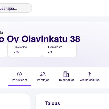
nta
o Oy Olavinkatu 38
Liikevoitto
Henkilöstö
- %
- %
Perustiedot
Päättäjät
Toimipaikat
Verkkolaskutus
Talous