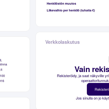
Henkilöstön muutos
Liikevaihto per henkilö (tuhatta €)
Verkkolaskutus
8,
linna
Vain rekis
fi
Rekisteröidy, ja saat näkyville y
100
operaattoritunnuk
916
Rekister
Jos sinulla on jo käy