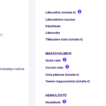
Liikevaihto (tuhatta €)
Liikevaihdon muutos
Käyttökate
Liikevoitto
77
Tilikauden tulos (tuhatta €)
MAKSUVALMIUS
Quick ratio
Current ratio
inteistöjen hallinta
Oma pääoma (tuhatta €)
Taseen loppusumma (tuhatta €)
HENKILÖSTÖ
Henkilöstö