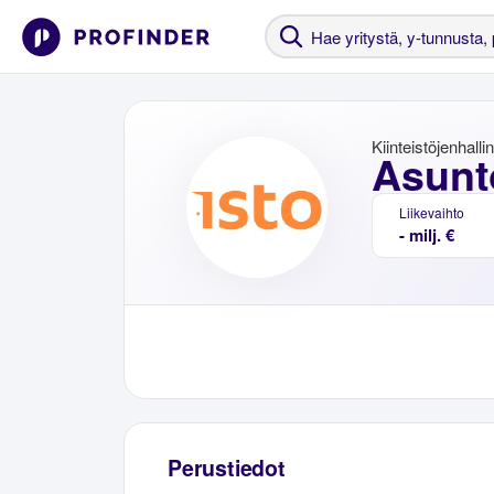
Kiinteistöjenhalli
Asunt
Liikevaihto
- milj. €
Perustiedot