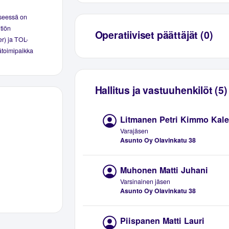
yseessä on
tiön
Operatiiviset päättäjät (0)
er) ja TOL-
äätoimipaikka
Hallitus ja vastuuhenkilöt (5)
Litmanen Petri Kimmo Kale
Varajäsen
Asunto Oy Olavinkatu 38
Muhonen Matti Juhani
Varsinainen jäsen
Asunto Oy Olavinkatu 38
Piispanen Matti Lauri