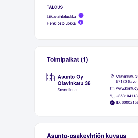
TALOUS
Liikevaihtoluokka
Henkilöstöluokka
Toimipaikat (1)
Asunto Oy
Olavinkatu 3
57130 Savon
Olavinkatu 38
www.kontuoy.
Savonlinna
+358104118
ID: 6000215
Asunto-osakeyhtiön kuvaus