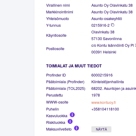
Virallinen nimi
Asunto Oy Olavinkatu 38
Markkinointinimi
Asunto Oy Olavinkatu 38
Yhteisömuoto
Asunto-osakeyhtiö
Y-tunnus
0215916-2
Olavinkatu 38
Käyntiosoite
57130 Savonlinna
c/o Kontu Isännöinti Oy Pl 
Postiosoite
00391 Helsinki
TOIMIALAT JA MUUT TIEDOT
Profinder ID
6000215916
Päätoimiala (Profinder)
Kiinteistöjenhallinta
Päätoimiala (TOL2025)
68202. Asuntojen ja asuinki
Perustettu
1978
WWW-osoite
www.kontuoy.fi
Puhelin
+358104118100
Kasvuluokka
Riskiluokka
Maksuviivetieto
NÄYTÄ