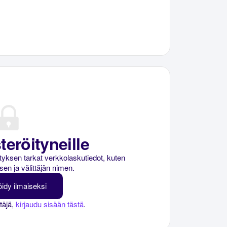
teröityneille
rityksen tarkat verkkolaskutiedot, kuten
sen ja välittäjän nimen.
öidy ilmaiseksi
ttäjä,
kirjaudu sisään tästä
.