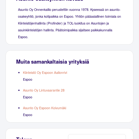
Asunto Oy Onnenkallio perustettiin vuonna 1978. Kyseessä on asunto-
osakeyhtiö, jonka kotipaikka on Espoo. Yhtiön pääasiallinen toimiala on
Kiinteistöjenhallinta (Profinder) ja TOL-luokitus on Asuntojen ja
asuinkiinteistöjen hallinta. Päätoimipaikka sijaitsee paikkakunnalla
Espoo.
Muita samankaltaisia yrityksiä
Kiinteistö Oy Espoon Aallonrivi
Espoo
Asunto Oy Lintuvaarantie 28
Espoo
Asunto Oy Espoon Koivumäki
Espoo