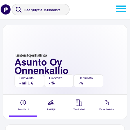
Kiinteistöjenhallinta
Asunto Oy
Onnenkallio
Liikevaihto
Liikevoitto
Henkilöstö
- milj. €
- %
- %
Perustiedot
Päättäjät
Toimipaikat
Verkkolaskutus