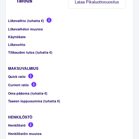
Talous
Lataa Pikaluottosuositus
Liikevaihto (tuhatta €)
Liikevaihdon muutos
Käyttökate
Liikevoitto
Tilikauden tulos (tuhatta €)
MAKSUVALMIUS
Quick ratio
Current ratio
Oma pääoma (tuhatta €)
Taseen loppusumma (tuhatta €)
HENKILÖSTÖ
Henkilöstö
Henkilöstön muutos