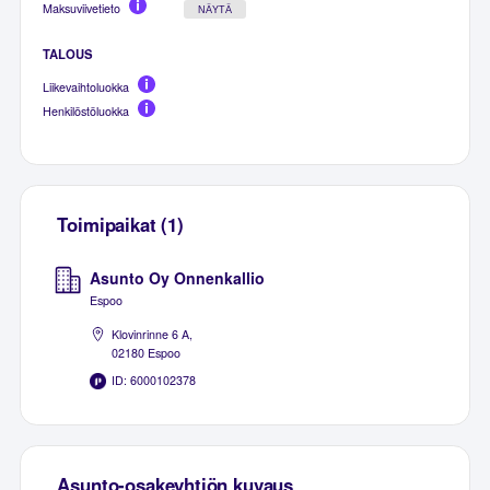
Maksuviivetieto
NÄYTÄ
TALOUS
Liikevaihtoluokka
Henkilöstöluokka
Toimipaikat (1)
Asunto Oy Onnenkallio
Espoo
Klovinrinne 6 A,
02180 Espoo
ID: 6000102378
Asunto-osakeyhtiön kuvaus