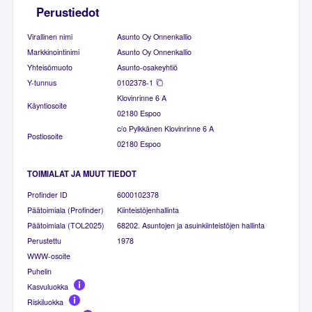
Perustiedot
Virallinen nimi
Asunto Oy Onnenkallio
Markkinointinimi
Asunto Oy Onnenkallio
Yhteisömuoto
Asunto-osakeyhtiö
Y-tunnus
0102378-1
Klovinrinne 6 A
Käyntiosoite
02180 Espoo
c/o Pylkkänen Klovinrinne 6 A
Postiosoite
02180 Espoo
TOIMIALAT JA MUUT TIEDOT
Profinder ID
6000102378
Päätoimiala (Profinder)
Kiinteistöjenhallinta
Päätoimiala (TOL2025)
68202. Asuntojen ja asuinkiinteistöjen hallinta
Perustettu
1978
WWW-osoite
Puhelin
Kasvuluokka
Riskiluokka