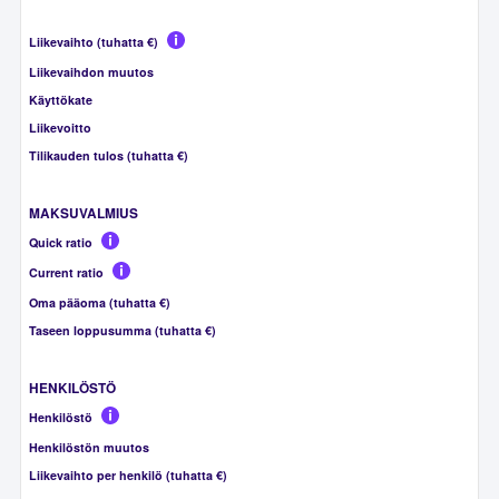
Liikevaihto (tuhatta €)
Liikevaihdon muutos
Käyttökate
Liikevoitto
Tilikauden tulos (tuhatta €)
MAKSUVALMIUS
Quick ratio
Current ratio
Oma pääoma (tuhatta €)
Taseen loppusumma (tuhatta €)
HENKILÖSTÖ
Henkilöstö
Henkilöstön muutos
Liikevaihto per henkilö (tuhatta €)