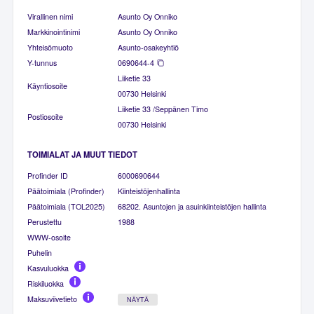
Virallinen nimi
Asunto Oy Onniko
Markkinointinimi
Asunto Oy Onniko
Yhteisömuoto
Asunto-osakeyhtiö
Y-tunnus
0690644-4
Liiketie 33
Käyntiosoite
00730 Helsinki
Liiketie 33 /Seppänen Timo
Postiosoite
00730 Helsinki
TOIMIALAT JA MUUT TIEDOT
Profinder ID
6000690644
Päätoimiala (Profinder)
Kiinteistöjenhallinta
Päätoimiala (TOL2025)
68202. Asuntojen ja asuinkiinteistöjen hallinta
Perustettu
1988
WWW-osoite
Puhelin
Kasvuluokka
Riskiluokka
Maksuviivetieto
NÄYTÄ