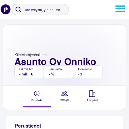
Kiinteistöjenhallinta
Asunto Oy Onniko
Liikevaihto
Liikevoitto
Henkilöstö
- milj. €
- %
- %
Perustiedot
Päättäjät
Toimipaikat
Perustiedot