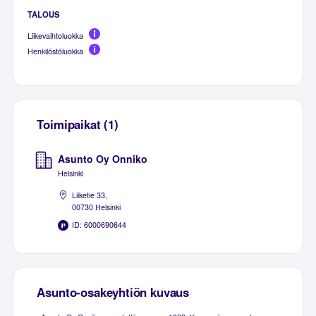
TALOUS
Liikevaihtoluokka
Henkilöstöluokka
Toimipaikat (1)
Asunto Oy Onniko
Helsinki
Liiketie 33,
00730 Helsinki
ID: 6000690644
Asunto-osakeyhtiön kuvaus