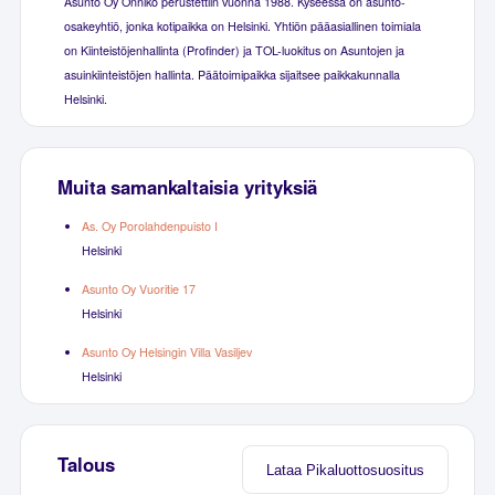
Asunto Oy Onniko perustettiin vuonna 1988. Kyseessä on asunto-
osakeyhtiö, jonka kotipaikka on Helsinki. Yhtiön pääasiallinen toimiala
on Kiinteistöjenhallinta (Profinder) ja TOL-luokitus on Asuntojen ja
asuinkiinteistöjen hallinta. Päätoimipaikka sijaitsee paikkakunnalla
Helsinki.
Muita samankaltaisia yrityksiä
As. Oy Porolahdenpuisto I
Helsinki
Asunto Oy Vuoritie 17
Helsinki
Asunto Oy Helsingin Villa Vasiljev
Helsinki
Talous
Lataa Pikaluottosuositus