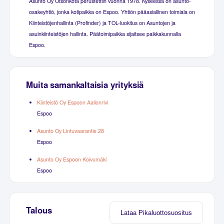
Asunto Oy Otsonkota perustettiin vuonna 1978. Kyseessä on asunto-
osakeyhtiö, jonka kotipaikka on Espoo. Yhtiön pääasiallinen toimiala on
Kiinteistöjenhallinta (Profinder) ja TOL-luokitus on Asuntojen ja
asuinkiinteistöjen hallinta. Päätoimipaikka sijaitsee paikkakunnalla
Espoo.
Muita samankaltaisia yrityksiä
Kiinteistö Oy Espoon Aallonrivi
Espoo
Asunto Oy Lintuvaarantie 28
Espoo
Asunto Oy Espoon Koivumäki
Espoo
Talous
Lataa Pikaluottosuositus