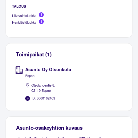
TALOUS
Liikevaihtoluokka
Henkilöstöluokka
Toimipaikat (1)
Asunto Oy Otsonkota
Espoo
Otsolahdentie 8,
02110 Espoo
ID: 6000102403
Asunto-osakeyhtiön kuvaus