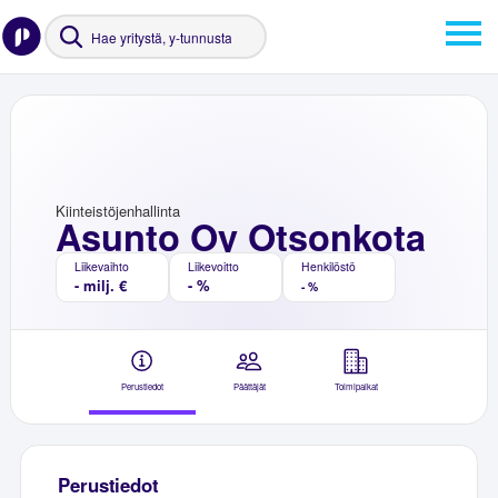
Kiinteistöjenhallinta
Asunto Oy Otsonkota
Liikevaihto
Liikevoitto
Henkilöstö
- milj. €
- %
- %
Perustiedot
Päättäjät
Toimipaikat
Perustiedot