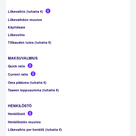
Liikevaihto (tuhatta €)
Liikevaihdon muutos
Käyttökate
Liikevoitto
Tilikauden tulos (tuhatta €)
MAKSUVALMIUS
Quick ratio
Current ratio
Oma pääoma (tuhatta €)
Taseen loppusumma (tuhatta €)
HENKILÖSTÖ
Henkilöstö
Henkilöstön muutos
Liikevaihto per henkilö (tuhatta €)