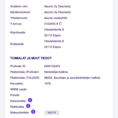
Virallinen nimi
Asunto Oy Otsonkota
Markkinointinimi
Asunto Oy Otsonkota
Yhteisömuoto
Asunto-osakeyhtiö
Y-tunnus
0102403-9
Otsolahdentie 8
Käyntiosoite
02110 Espoo
Otsolahdentie 8
Postiosoite
02110 Espoo
TOIMIALAT JA MUUT TIEDOT
Profinder ID
6000102403
Päätoimiala (Profinder)
Kiinteistöjenhallinta
Päätoimiala (TOL2025)
68202. Asuntojen ja asuinkiinteistöjen hallinta
Perustettu
1978
WWW-osoite
Puhelin
Kasvuluokka
Riskiluokka
Maksuviivetieto
NÄYTÄ