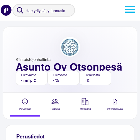
Kiinteistöjenhallinta
Asunto Oy Otsonpesä
Liikevaihto
Liikevoitto
Henkilöstö
- milj. €
- %
- %
Perustiedot
Päättäjät
Toimipaikat
Verkkolaskutus
Perustiedot