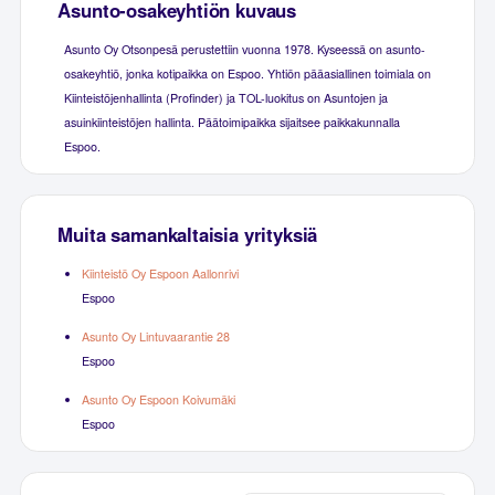
Asunto-osakeyhtiön kuvaus
Asunto Oy Otsonpesä perustettiin vuonna 1978. Kyseessä on asunto-
osakeyhtiö, jonka kotipaikka on Espoo. Yhtiön pääasiallinen toimiala on
Kiinteistöjenhallinta (Profinder) ja TOL-luokitus on Asuntojen ja
asuinkiinteistöjen hallinta. Päätoimipaikka sijaitsee paikkakunnalla
Espoo.
Muita samankaltaisia yrityksiä
Kiinteistö Oy Espoon Aallonrivi
Espoo
Asunto Oy Lintuvaarantie 28
Espoo
Asunto Oy Espoon Koivumäki
Espoo