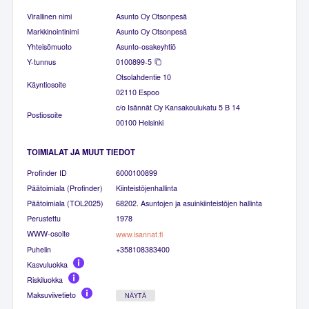
Virallinen nimi
Asunto Oy Otsonpesä
Markkinointinimi
Asunto Oy Otsonpesä
Yhteisömuoto
Asunto-osakeyhtiö
Y-tunnus
0100899-5
Otsolahdentie 10
Käyntiosoite
02110 Espoo
c/o Isännät Oy Kansakoulukatu 5 B 14
Postiosoite
00100 Helsinki
TOIMIALAT JA MUUT TIEDOT
Profinder ID
6000100899
Päätoimiala (Profinder)
Kiinteistöjenhallinta
Päätoimiala (TOL2025)
68202. Asuntojen ja asuinkiinteistöjen hallinta
Perustettu
1978
WWW-osoite
www.isannat.fi
Puhelin
+358108383400
Kasvuluokka
Riskiluokka
Maksuviivetieto
NÄYTÄ