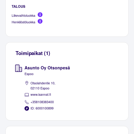
TALOUS
Liikevaihtoluokka
Henkilöstöluokka
Toimipaikat (1)
Asunto Oy Otsonpesä
Espoo
Otsolahdentie 10,
02110 Espoo
www.isannat.fi
+358108383400
ID: 6000100899