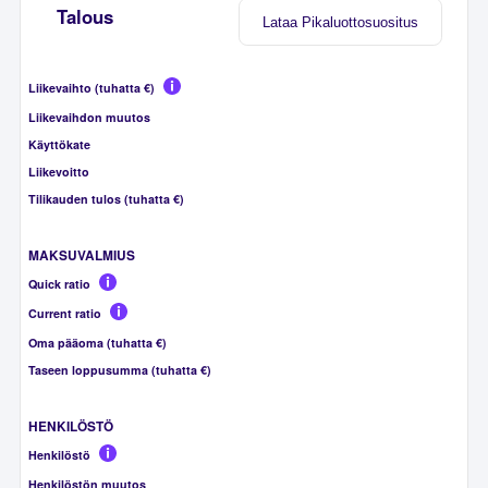
Talous
Lataa Pikaluottosuositus
Liikevaihto (tuhatta €)
Liikevaihdon muutos
Käyttökate
Liikevoitto
Tilikauden tulos (tuhatta €)
MAKSUVALMIUS
Quick ratio
Current ratio
Oma pääoma (tuhatta €)
Taseen loppusumma (tuhatta €)
HENKILÖSTÖ
Henkilöstö
Henkilöstön muutos