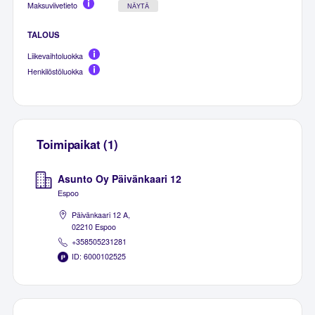
Maksuviivetieto
NÄYTÄ
TALOUS
Liikevaihtoluokka
Henkilöstöluokka
Toimipaikat (1)
Asunto Oy Päivänkaari 12
Espoo
Päivänkaari 12 A,
02210 Espoo
+358505231281
ID: 6000102525