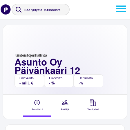
Kiinteistöjenhallinta
Asunto Oy
Päivänkaari 12
Liikevaihto
Liikevoitto
Henkilöstö
- milj. €
- %
- %
Perustiedot
Päättäjät
Toimipaikat