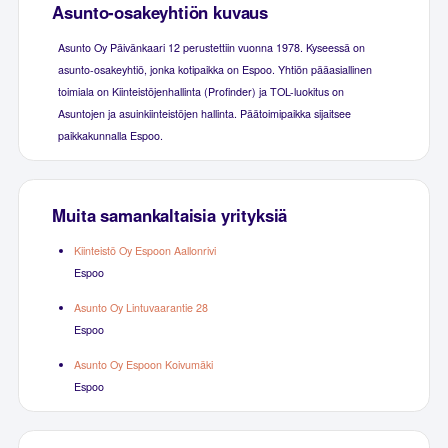
Asunto-osakeyhtiön kuvaus
Asunto Oy Päivänkaari 12 perustettiin vuonna 1978. Kyseessä on
asunto-osakeyhtiö, jonka kotipaikka on Espoo. Yhtiön pääasiallinen
toimiala on Kiinteistöjenhallinta (Profinder) ja TOL-luokitus on
Asuntojen ja asuinkiinteistöjen hallinta. Päätoimipaikka sijaitsee
paikkakunnalla Espoo.
Muita samankaltaisia yrityksiä
Kiinteistö Oy Espoon Aallonrivi
Espoo
Asunto Oy Lintuvaarantie 28
Espoo
Asunto Oy Espoon Koivumäki
Espoo