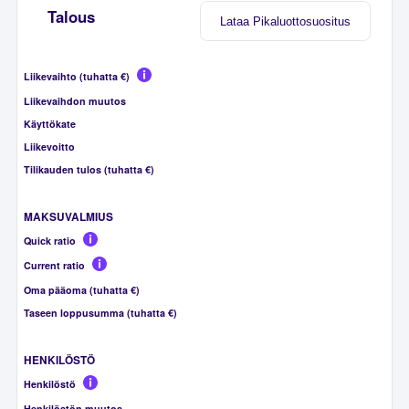
Talous
Lataa Pikaluottosuositus
Liikevaihto (tuhatta €)
Liikevaihdon muutos
Käyttökate
Liikevoitto
Tilikauden tulos (tuhatta €)
MAKSUVALMIUS
Quick ratio
Current ratio
Oma pääoma (tuhatta €)
Taseen loppusumma (tuhatta €)
HENKILÖSTÖ
Henkilöstö
Henkilöstön muutos