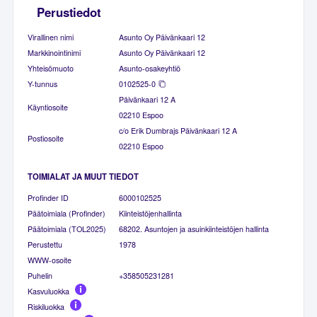
Perustiedot
Virallinen nimi
Asunto Oy Päivänkaari 12
Markkinointinimi
Asunto Oy Päivänkaari 12
Yhteisömuoto
Asunto-osakeyhtiö
Y-tunnus
0102525-0
Päivänkaari 12 A
Käyntiosoite
02210 Espoo
c/o Erik Dumbrajs Päivänkaari 12 A
Postiosoite
02210 Espoo
TOIMIALAT JA MUUT TIEDOT
Profinder ID
6000102525
Päätoimiala (Profinder)
Kiinteistöjenhallinta
Päätoimiala (TOL2025)
68202. Asuntojen ja asuinkiinteistöjen hallinta
Perustettu
1978
WWW-osoite
Puhelin
+358505231281
Kasvuluokka
Riskiluokka