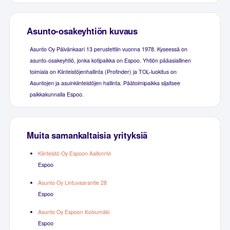
Asunto-osakeyhtiön kuvaus
Asunto Oy Päivänkaari 13 perustettiin vuonna 1978. Kyseessä on
asunto-osakeyhtiö, jonka kotipaikka on Espoo. Yhtiön pääasiallinen
toimiala on Kiinteistöjenhallinta (Profinder) ja TOL-luokitus on
Asuntojen ja asuinkiinteistöjen hallinta. Päätoimipaikka sijaitsee
paikkakunnalla Espoo.
Muita samankaltaisia yrityksiä
Kiinteistö Oy Espoon Aallonrivi
Espoo
Asunto Oy Lintuvaarantie 28
Espoo
Asunto Oy Espoon Koivumäki
Espoo