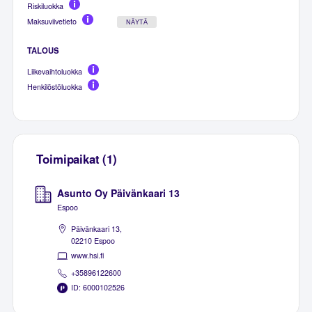
Riskiluokka
Maksuviivetieto
NÄYTÄ
TALOUS
Liikevaihtoluokka
Henkilöstöluokka
Toimipaikat (1)
Asunto Oy Päivänkaari 13
Espoo
Päivänkaari 13,
02210 Espoo
www.hsi.fi
+35896122600
ID: 6000102526