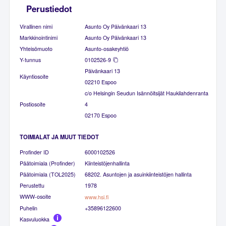
Perustiedot
Virallinen nimi
Asunto Oy Päivänkaari 13
Markkinointinimi
Asunto Oy Päivänkaari 13
Yhteisömuoto
Asunto-osakeyhtiö
Y-tunnus
0102526-9
Päivänkaari 13
Käyntiosoite
02210 Espoo
c/o Helsingin Seudun Isännöitsijät Haukilahdenranta
Postiosoite
4
02170 Espoo
TOIMIALAT JA MUUT TIEDOT
Profinder ID
6000102526
Päätoimiala (Profinder)
Kiinteistöjenhallinta
Päätoimiala (TOL2025)
68202. Asuntojen ja asuinkiinteistöjen hallinta
Perustettu
1978
WWW-osoite
www.hsi.fi
Puhelin
+35896122600
Kasvuluokka