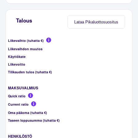
Talous
Lataa Pikaluottosuositus
Liikevaihto (tuhatta €)
Liikevaihdon muutos
Käyttökate
Liikevoitto
Tilikauden tulos (tuhatta €)
MAKSUVALMIUS
Quick ratio
Current ratio
Oma pääoma (tuhatta €)
Taseen loppusumma (tuhatta €)
HENKILÖSTÖ