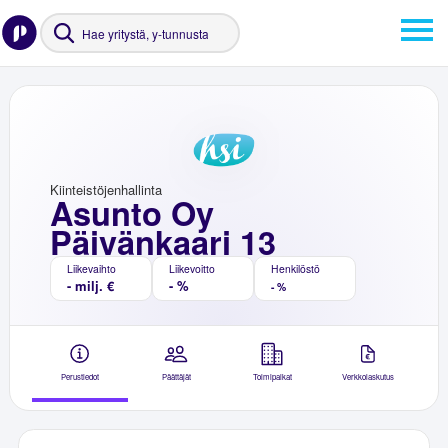
Kiinteistöjenhallinta
Asunto Oy
Päivänkaari 13
Liikevaihto
Liikevoitto
Henkilöstö
- milj. €
- %
- %
Perustiedot
Päättäjät
Toimipaikat
Verkkolaskutus