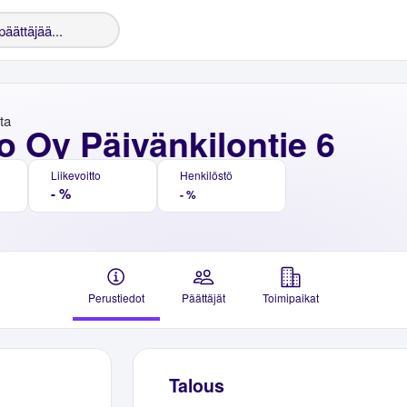
nta
 Oy Päivänkilontie 6
Liikevoitto
Henkilöstö
- %
- %
Perustiedot
Päättäjät
Toimipaikat
Talous