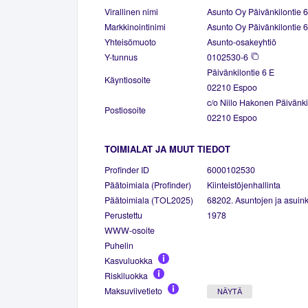
Virallinen nimi
Asunto Oy Päivänkilontie 6
Markkinointinimi
Asunto Oy Päivänkilontie 6
Yhteisömuoto
Asunto-osakeyhtiö
Y-tunnus
0102530-6
Päivänkilontie 6 E
Käyntiosoite
02210 Espoo
c/o Niilo Hakonen Päivänki
Postiosoite
02210 Espoo
TOIMIALAT JA MUUT TIEDOT
Profinder ID
6000102530
Päätoimiala (Profinder)
Kiinteistöjenhallinta
Päätoimiala (TOL2025)
68202. Asuntojen ja asuinki
Perustettu
1978
WWW-osoite
Puhelin
Kasvuluokka
Riskiluokka
Maksuviivetieto
NÄYTÄ