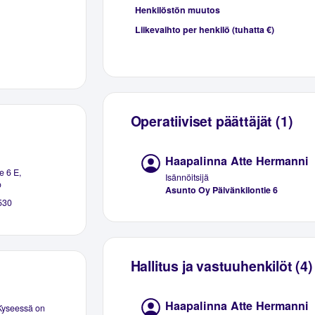
Henkilöstön muutos
Liikevaihto per henkilö (tuhatta €)
Operatiiviset päättäjät (1)
Haapalinna Atte Hermanni
e 6 E,
Isännöitsijä
o
Asunto Oy Päivänkilontie 6
530
Hallitus ja vastuuhenkilöt (4)
Haapalinna Atte Hermanni
 Kyseessä on