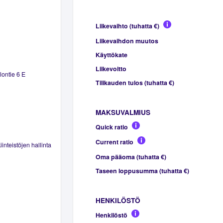
Liikevaihto (tuhatta €)
Liikevaihdon muutos
Käyttökate
Liikevoitto
lontie 6 E
Tilikauden tulos (tuhatta €)
MAKSUVALMIUS
Quick ratio
Current ratio
inteistöjen hallinta
Oma pääoma (tuhatta €)
Taseen loppusumma (tuhatta €)
HENKILÖSTÖ
Henkilöstö