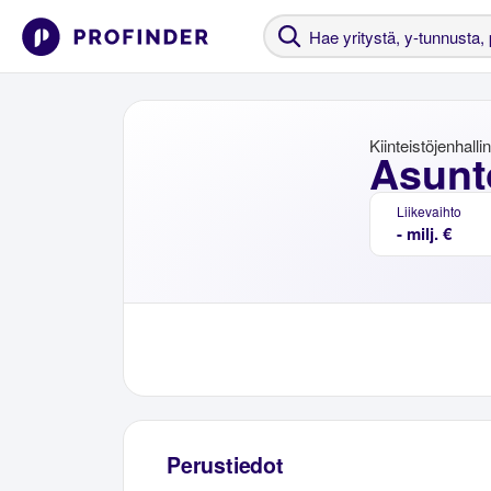
Kiinteistöjenhalli
Asunto
Liikevaihto
- milj. €
Perustiedot