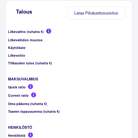
Talous
Lataa Pikaluottosuositus
Liikevaihto (tuhatta €)
Liikevaihdon muutos
Käyttökate
Liikevoitto
Tilikauden tulos (tuhatta €)
MAKSUVALMIUS
Quick ratio
Current ratio
Oma pääoma (tuhatta €)
Taseen loppusumma (tuhatta €)
HENKILÖSTÖ
Henkilöstö