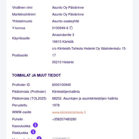
Virallinen nimi
Asunto Oy Päivärinne
Markkinointinimi
Asunto Oy Päivärinne
Yhteisömuoto
Asunto-osakeyhtiö
Y-tunnus
0100949-6
Airasmäentie 3
Käyntiosoite
16610 Kärkölä
c/o Kiinteistö-Tahkola Helsinki Oy Itälahdenkatu 15-
Postiosoite
17
00210 Helsinki
TOIMIALAT JA MUUT TIEDOT
Profinder ID
6000100949
Päätoimiala (Profinder)
Kiinteistöjenhallinta
Päätoimiala (TOL2025)
68202. Asuntojen ja asuinkiinteistöjen hallinta
Perustettu
1978
WWW-osoite
www.kiinteistotahkola.fi
Puhelin
+358207480280
Kasvuluokka
Riskiluokka