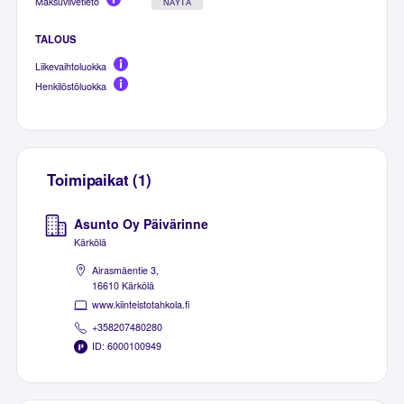
Maksuviivetieto
NÄYTÄ
TALOUS
Liikevaihtoluokka
Henkilöstöluokka
Toimipaikat (1)
Asunto Oy Päivärinne
Kärkölä
Airasmäentie 3,
16610 Kärkölä
www.kiinteistotahkola.fi
+358207480280
ID: 6000100949