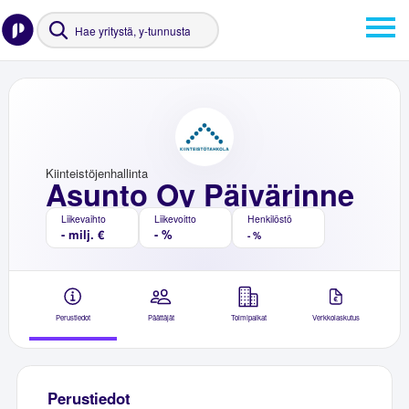
Kiinteistöjenhallinta
Asunto Oy Päivärinne
Liikevaihto
Liikevoitto
Henkilöstö
- milj. €
- %
- %
Perustiedot
Päättäjät
Toimipaikat
Verkkolaskutus
Perustiedot