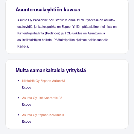
Asunto-osakeyhtiön kuvaus
Asunto Oy Päivärinne perustettiin vuonna 1978. Kyseessä on asunto-
osakeyhtiö, jonka kotipaikka on Espoo. Yhtiön pääasiallinen toimiala on
Kiinteistöjenhallinta (Profinder) ja TOL-luokitus on Asuntojen ja
asuinkiinteistöjen hallinta. Päätoimipaikka sijaitsee paikkakunnalla
Kärkölä.
Muita samankaltaisia yrityksiä
Kiinteistö Oy Espoon Aallonrivi
Espoo
Asunto Oy Lintuvaarantie 28
Espoo
Asunto Oy Espoon Koivumäki
Espoo