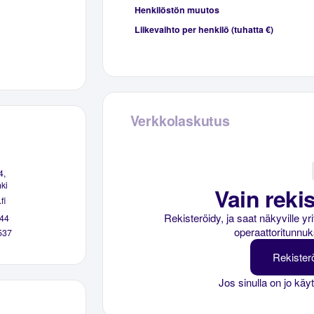
Henkilöstön muutos
Liikevaihto per henkilö (tuhatta €)
Verkkolaskutus
4,
ki
Vain rekis
fi
Rekisteröidy, ja saat näkyville y
44
operaattoritunnuk
537
Rekister
Jos sinulla on jo käy