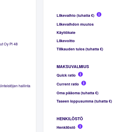
Liikevaihto (tuhatta €)
Liikevaihdon muutos
Käyttökate
Liikevoitto
lut Oy Pl 48
Tilikauden tulos (tuhatta €)
MAKSUVALMIUS
Quick ratio
Current ratio
inteistöjen hallinta
Oma pääoma (tuhatta €)
Taseen loppusumma (tuhatta €)
HENKILÖSTÖ
Henkilöstö