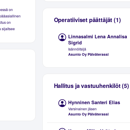
eessä on
pääasiallinen
Operatiiviset päättäjät (1)
kitus on
 sijaitsee
Linnasalmi Lena Annalisa
Sigrid
Isännöitsijä
Asunto Oy Päiväterassi
Hallitus ja vastuuhenkilöt (5)
Hynninen Santeri Elias
Varsinainen jäsen
Asunto Oy Päiväterassi