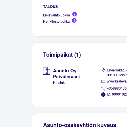
TALOUS
Liikevaihtoluokka
Henkilöstöluokka
Toimipaikat (1)
Asunto Oy
Energiakatu 
00180 Helsin
Päiväterassi
www.braleva.
Helsinki
+358980130
ID: 6000102
Asunto-osakeyhtiön kuvaus