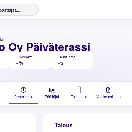
nta
o Oy Päiväterassi
Liikevoitto
Henkilöstö
- %
- %
Perustiedot
Päättäjät
Toimipaikat
Verkkolaskutus
Talous