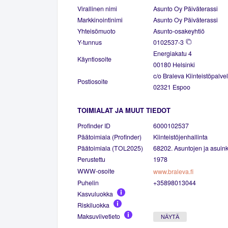
Virallinen nimi
Asunto Oy Päiväterassi
Markkinointinimi
Asunto Oy Päiväterassi
Yhteisömuoto
Asunto-osakeyhtiö
Y-tunnus
0102537-3
Energiakatu 4
Käyntiosoite
00180 Helsinki
c/o Braleva Kiinteistöpalve
Postiosoite
02321 Espoo
TOIMIALAT JA MUUT TIEDOT
Profinder ID
6000102537
Päätoimiala (Profinder)
Kiinteistöjenhallinta
Päätoimiala (TOL2025)
68202. Asuntojen ja asuinki
Perustettu
1978
WWW-osoite
www.braleva.fi
Puhelin
+35898013044
Kasvuluokka
Riskiluokka
Maksuviivetieto
NÄYTÄ