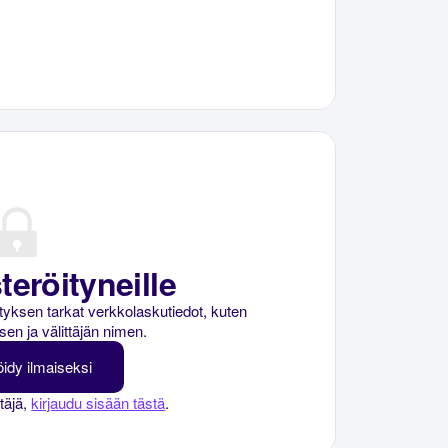
teröityneille
rityksen tarkat verkkolaskutiedot, kuten
sen ja välittäjän nimen.
öidy ilmaiseksi
ttäjä,
kirjaudu sisään tästä
.