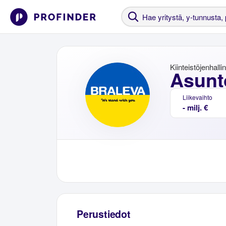
Kiinteistöjenhalli
Asunt
Liikevaihto
- milj. €
Perustiedot