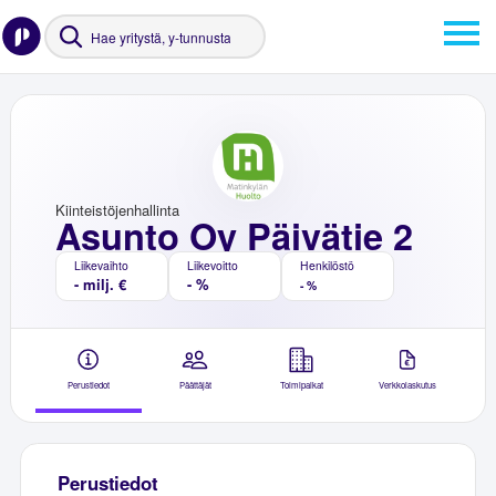
Kiinteistöjenhallinta
Asunto Oy Päivätie 2
Liikevaihto
Liikevoitto
Henkilöstö
- milj. €
- %
- %
Perustiedot
Päättäjät
Toimipaikat
Verkkolaskutus
Perustiedot