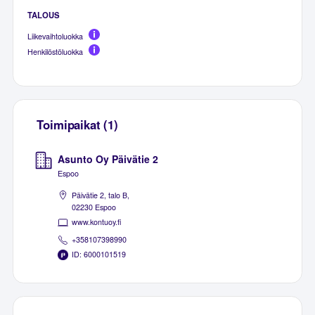
TALOUS
Liikevaihtoluokka
Henkilöstöluokka
Toimipaikat (1)
Asunto Oy Päivätie 2
Espoo
Päivätie 2, talo B,
02230 Espoo
www.kontuoy.fi
+358107398990
ID: 6000101519