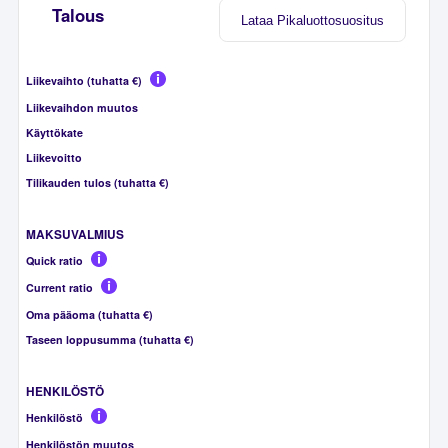
Talous
Lataa Pikaluottosuositus
Liikevaihto (tuhatta €)
Liikevaihdon muutos
Käyttökate
Liikevoitto
Tilikauden tulos (tuhatta €)
MAKSUVALMIUS
Quick ratio
Current ratio
Oma pääoma (tuhatta €)
Taseen loppusumma (tuhatta €)
HENKILÖSTÖ
Henkilöstö
Henkilöstön muutos