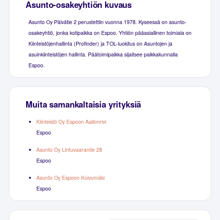
Asunto-osakeyhtiön kuvaus
Asunto Oy Päivätie 2 perustettiin vuonna 1978. Kyseessä on asunto-
osakeyhtiö, jonka kotipaikka on Espoo. Yhtiön pääasiallinen toimiala on
Kiinteistöjenhallinta (Profinder) ja TOL-luokitus on Asuntojen ja
asuinkiinteistöjen hallinta. Päätoimipaikka sijaitsee paikkakunnalla
Espoo.
Muita samankaltaisia yrityksiä
Kiinteistö Oy Espoon Aallonrivi
Espoo
Asunto Oy Lintuvaarantie 28
Espoo
Asunto Oy Espoon Koivumäki
Espoo