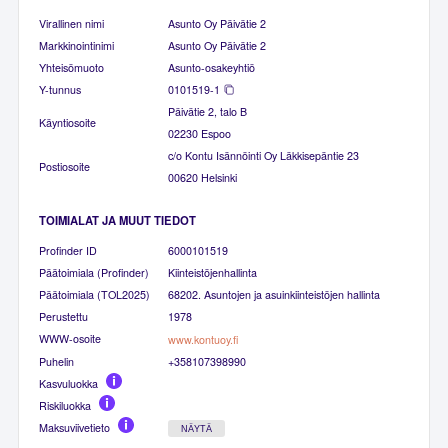
Virallinen nimi
Asunto Oy Päivätie 2
Markkinointinimi
Asunto Oy Päivätie 2
Yhteisömuoto
Asunto-osakeyhtiö
Y-tunnus
0101519-1
Päivätie 2, talo B
Käyntiosoite
02230 Espoo
c/o Kontu Isännöinti Oy Läkkisepäntie 23
Postiosoite
00620 Helsinki
TOIMIALAT JA MUUT TIEDOT
Profinder ID
6000101519
Päätoimiala (Profinder)
Kiinteistöjenhallinta
Päätoimiala (TOL2025)
68202. Asuntojen ja asuinkiinteistöjen hallinta
Perustettu
1978
WWW-osoite
www.kontuoy.fi
Puhelin
+358107398990
Kasvuluokka
Riskiluokka
Maksuviivetieto
NÄYTÄ