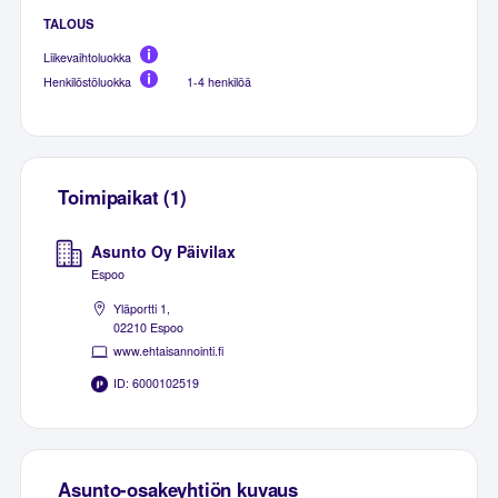
TALOUS
Liikevaihtoluokka
Henkilöstöluokka
1-4 henkilöä
Toimipaikat (1)
Asunto Oy Päivilax
Espoo
Yläportti 1,
02210 Espoo
www.ehtaisannointi.fi
ID: 6000102519
Asunto-osakeyhtiön kuvaus