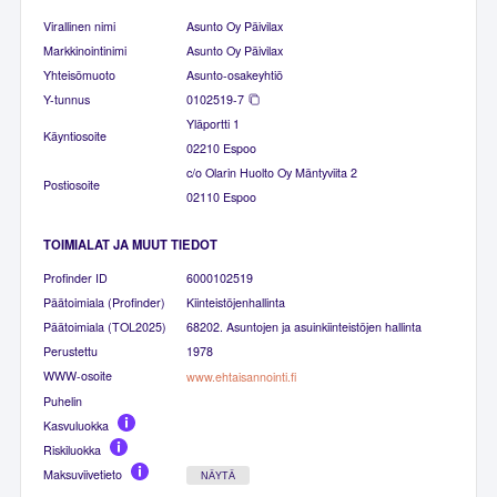
Virallinen nimi
Asunto Oy Päivilax
Markkinointinimi
Asunto Oy Päivilax
Yhteisömuoto
Asunto-osakeyhtiö
Y-tunnus
0102519-7
Yläportti 1
Käyntiosoite
02210 Espoo
c/o Olarin Huolto Oy Mäntyviita 2
Postiosoite
02110 Espoo
TOIMIALAT JA MUUT TIEDOT
Profinder ID
6000102519
Päätoimiala (Profinder)
Kiinteistöjenhallinta
Päätoimiala (TOL2025)
68202. Asuntojen ja asuinkiinteistöjen hallinta
Perustettu
1978
WWW-osoite
www.ehtaisannointi.fi
Puhelin
Kasvuluokka
Riskiluokka
Maksuviivetieto
NÄYTÄ