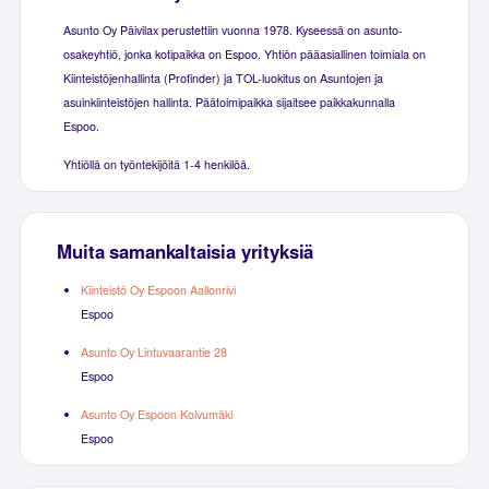
Asunto Oy Päivilax perustettiin vuonna 1978. Kyseessä on asunto-
osakeyhtiö, jonka kotipaikka on Espoo. Yhtiön pääasiallinen toimiala on
Kiinteistöjenhallinta (Profinder) ja TOL-luokitus on Asuntojen ja
asuinkiinteistöjen hallinta. Päätoimipaikka sijaitsee paikkakunnalla
Espoo.
Yhtiöllä on työntekijöitä 1-4 henkilöä.
Muita samankaltaisia yrityksiä
Kiinteistö Oy Espoon Aallonrivi
Espoo
Asunto Oy Lintuvaarantie 28
Espoo
Asunto Oy Espoon Koivumäki
Espoo