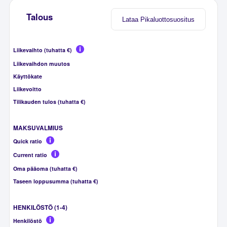
Talous
Lataa Pikaluottosuositus
Liikevaihto (tuhatta €)
Liikevaihdon muutos
Käyttökate
Liikevoitto
Tilikauden tulos (tuhatta €)
MAKSUVALMIUS
Quick ratio
Current ratio
Oma pääoma (tuhatta €)
Taseen loppusumma (tuhatta €)
HENKILÖSTÖ (1-4)
Henkilöstö