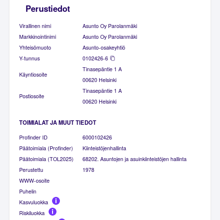
Perustiedot
Virallinen nimi
Asunto Oy Parolanmäki
Markkinointinimi
Asunto Oy Parolanmäki
Yhteisömuoto
Asunto-osakeyhtiö
Y-tunnus
0102426-6
Tinasepäntie 1 A
Käyntiosoite
00620 Helsinki
Tinasepäntie 1 A
Postiosoite
00620 Helsinki
TOIMIALAT JA MUUT TIEDOT
Profinder ID
6000102426
Päätoimiala (Profinder)
Kiinteistöjenhallinta
Päätoimiala (TOL2025)
68202. Asuntojen ja asuinkiinteistöjen hallinta
Perustettu
1978
WWW-osoite
Puhelin
Kasvuluokka
Riskiluokka