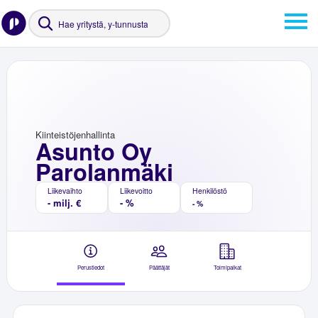
Kiinteistöjenhallinta
Asunto Oy
Parolanmäki
Liikevaihto
Liikevoitto
Henkilöstö
- milj. €
- %
- %
Perustiedot
Päättäjät
Toimipaikat