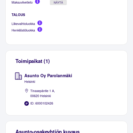
Maksuviivetieto
NÄYTÄ
TALOUS
Liikevaihtoluokka
Henkilöstöluokka
Toimipaikat (1)
Asunto Oy Parolanmäki
Helsinki
Tinasepäntie 1 A,
00620 Helsinki
ID: 6000102426
Asunto-osakeyhtiön kuvaus