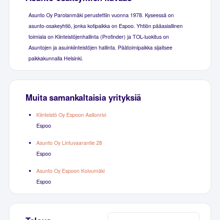
Asunto Oy Parolanmäki perustettiin vuonna 1978. Kyseessä on
asunto-osakeyhtiö, jonka kotipaikka on Espoo. Yhtiön pääasiallinen
toimiala on Kiinteistöjenhallinta (Profinder) ja TOL-luokitus on
Asuntojen ja asuinkiinteistöjen hallinta. Päätoimipaikka sijaitsee
paikkakunnalla Helsinki.
Muita samankaltaisia yrityksiä
Kiinteistö Oy Espoon Aallonrivi
Espoo
Asunto Oy Lintuvaarantie 28
Espoo
Asunto Oy Espoon Koivumäki
Espoo