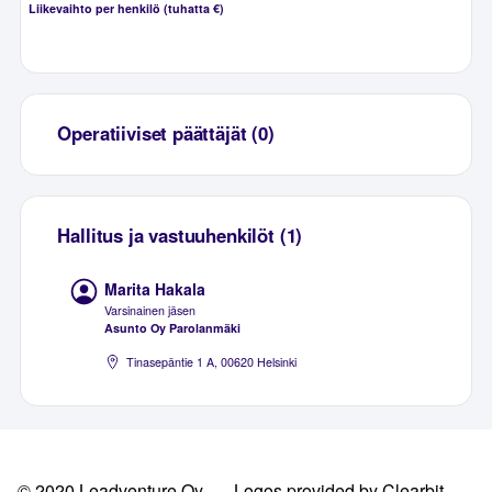
Liikevaihto per henkilö (tuhatta €)
Operatiiviset päättäjät (0)
Hallitus ja vastuuhenkilöt (1)
Marita Hakala
Varsinainen jäsen
Asunto Oy Parolanmäki
Tinasepäntie 1 A, 00620 Helsinki
© 2020 Leadventure Oy
Logos provided by Clearbit