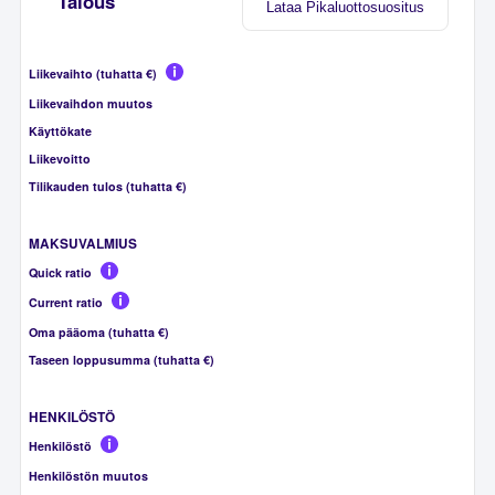
Talous
Lataa Pikaluottosuositus
Liikevaihto (tuhatta €)
Liikevaihdon muutos
Käyttökate
Liikevoitto
Tilikauden tulos (tuhatta €)
MAKSUVALMIUS
Quick ratio
Current ratio
Oma pääoma (tuhatta €)
Taseen loppusumma (tuhatta €)
HENKILÖSTÖ
Henkilöstö
Henkilöstön muutos