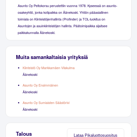
Asunto Oy Peltokorsu perustettiin vuonna 1978. Kyseessä on asunto-
osakeyhtiö, jonka kotipaikka on Äänekoski. Yhtiön pääasiallinen
toimiala on Kiinteistöjenhallinta (Profinder) ja TOL-luokitus on
Asuntojen ja asuinkiinteistöjen hallinta. Päätoimipaikka sijaitsee
paikkakunnalla Äänekoski.
Muita samankaltaisia yrityksiä
Kiinteistö Oy Markkamäen Viiskulma
Äänekoski
Asunto Oy Ensimmäinen
Äänekoski
Asunto Oy Sumiaisten Säästörivi
Äänekoski
Talous
Lataa Pikaluottosuositus