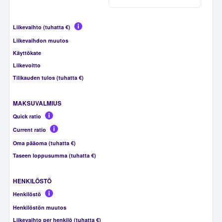
Liikevaihto (tuhatta €)
Liikevaihdon muutos
Käyttökate
Liikevoitto
Tilikauden tulos (tuhatta €)
MAKSUVALMIUS
Quick ratio
Current ratio
Oma pääoma (tuhatta €)
Taseen loppusumma (tuhatta €)
HENKILÖSTÖ
Henkilöstö
Henkilöstön muutos
Liikevaihto per henkilö (tuhatta €)