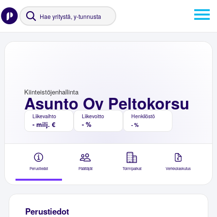
Kiinteistöjenhallinta
Asunto Oy Peltokorsu
Liikevaihto
Liikevoitto
Henkilöstö
- milj. €
- %
- %
Perustiedot
Päättäjät
Toimipaikat
Verkkolaskutus
Perustiedot