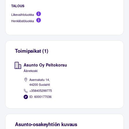
TALOUS
Liikevaihtoluokka
Henkilöstöluokka
Toimipaikat (1)
Asunto Oy Peltokorsu
Äänekoski
Asemakatu 14,
44200 Suolahti
+358405299775
ID: 6000177036
Asunto-osakeyhtiön kuvaus