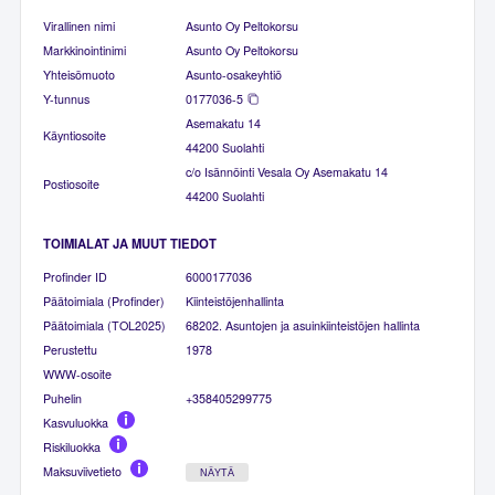
Virallinen nimi
Asunto Oy Peltokorsu
Markkinointinimi
Asunto Oy Peltokorsu
Yhteisömuoto
Asunto-osakeyhtiö
Y-tunnus
0177036-5
Asemakatu 14
Käyntiosoite
44200 Suolahti
c/o Isännöinti Vesala Oy Asemakatu 14
Postiosoite
44200 Suolahti
TOIMIALAT JA MUUT TIEDOT
Profinder ID
6000177036
Päätoimiala (Profinder)
Kiinteistöjenhallinta
Päätoimiala (TOL2025)
68202. Asuntojen ja asuinkiinteistöjen hallinta
Perustettu
1978
WWW-osoite
Puhelin
+358405299775
Kasvuluokka
Riskiluokka
Maksuviivetieto
NÄYTÄ