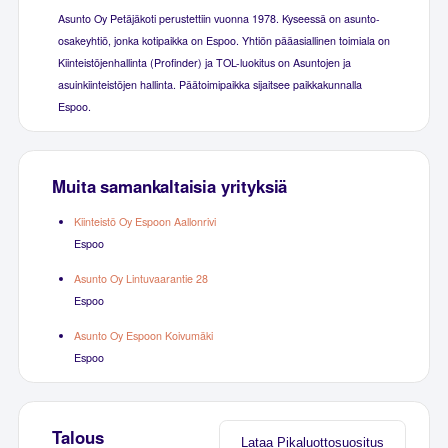
Asunto Oy Petäjäkoti perustettiin vuonna 1978. Kyseessä on asunto-
osakeyhtiö, jonka kotipaikka on Espoo. Yhtiön pääasiallinen toimiala on
Kiinteistöjenhallinta (Profinder) ja TOL-luokitus on Asuntojen ja
asuinkiinteistöjen hallinta. Päätoimipaikka sijaitsee paikkakunnalla
Espoo.
Muita samankaltaisia yrityksiä
Kiinteistö Oy Espoon Aallonrivi
Espoo
Asunto Oy Lintuvaarantie 28
Espoo
Asunto Oy Espoon Koivumäki
Espoo
Talous
Lataa Pikaluottosuositus