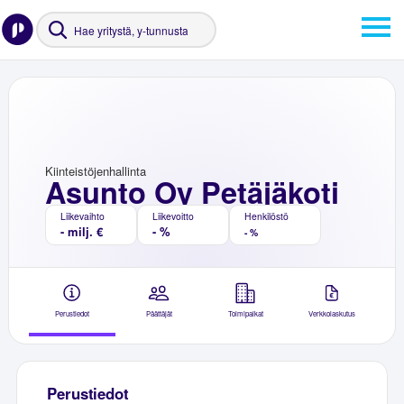
Kiinteistöjenhallinta
Asunto Oy Petäjäkoti
Liikevaihto
Liikevoitto
Henkilöstö
- milj. €
- %
- %
Perustiedot
Päättäjät
Toimipaikat
Verkkolaskutus
Perustiedot