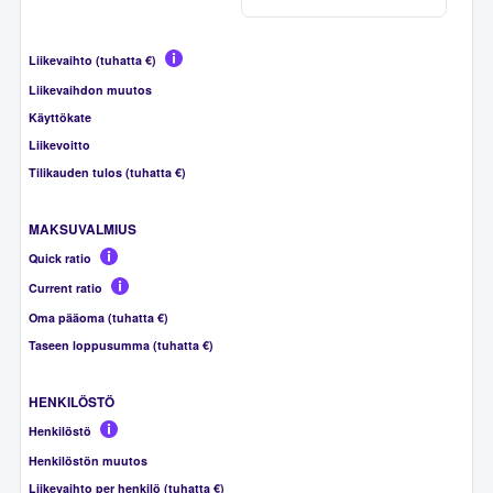
Liikevaihto (tuhatta €)
Liikevaihdon muutos
Käyttökate
Liikevoitto
Tilikauden tulos (tuhatta €)
MAKSUVALMIUS
Quick ratio
Current ratio
Oma pääoma (tuhatta €)
Taseen loppusumma (tuhatta €)
HENKILÖSTÖ
Henkilöstö
Henkilöstön muutos
Liikevaihto per henkilö (tuhatta €)