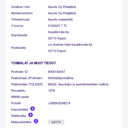
Virallinen nimi
Asunto Oy Petäjäkoti
Markkinointinimi
Asunto Oy Petäjäkoti
Yhteisömuoto
Asunto-osakeyhtiö
Y-tunnus
0102447-7
Kavallinmäki 6a
Käyntiosoite
02710 Espoo
c/o Andrew Hale Kavallinmäki 6a
Postiosoite
02710 Espoo
TOIMIALAT JA MUUT TIEDOT
Profinder ID
6000102447
Päätoimiala (Profinder)
Kiinteistöjenhallinta
Päätoimiala (TOL2025)
68202. Asuntojen ja asuinkiinteistöjen hallinta
Perustettu
1978
WWW-osoite
Puhelin
+358503248274
Kasvuluokka
Riskiluokka
Maksuviivetieto
NÄYTÄ