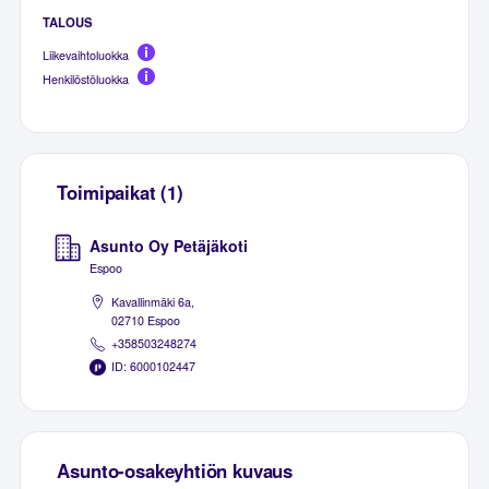
TALOUS
Liikevaihtoluokka
Henkilöstöluokka
Toimipaikat (1)
Asunto Oy Petäjäkoti
Espoo
Kavallinmäki 6a,
02710 Espoo
+358503248274
ID: 6000102447
Asunto-osakeyhtiön kuvaus