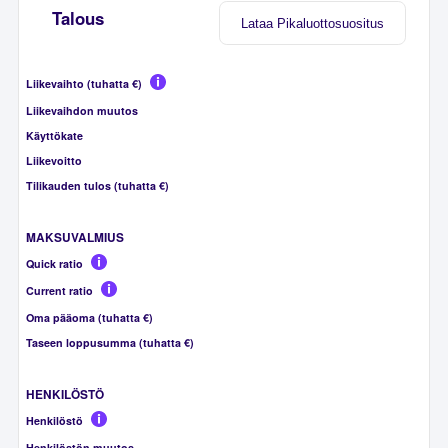
Talous
Lataa Pikaluottosuositus
Liikevaihto (tuhatta €)
Liikevaihdon muutos
Käyttökate
Liikevoitto
Tilikauden tulos (tuhatta €)
MAKSUVALMIUS
Quick ratio
Current ratio
Oma pääoma (tuhatta €)
Taseen loppusumma (tuhatta €)
HENKILÖSTÖ
Henkilöstö
Henkilöstön muutos