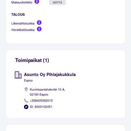
Maksuviivetieto
NÄYTÄ
TALOUS
Liikevaihtoluokka
Henkilöstöluokka
Toimipaikat (1)
Asunto Oy Pihlajakukkula
Espoo
Kuninkaanlahdentie 10 A,
02160 Espoo
+358405392015
ID: 6000102451