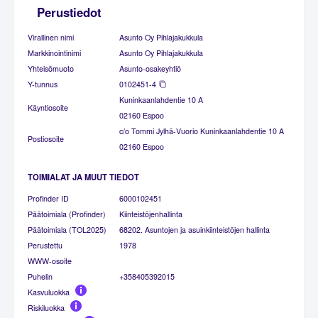
Perustiedot
Virallinen nimi
Asunto Oy Pihlajakukkula
Markkinointinimi
Asunto Oy Pihlajakukkula
Yhteisömuoto
Asunto-osakeyhtiö
Y-tunnus
0102451-4
Kuninkaanlahdentie 10 A
Käyntiosoite
02160 Espoo
c/o Tommi Jylhä-Vuorio Kuninkaanlahdentie 10 A
Postiosoite
02160 Espoo
TOIMIALAT JA MUUT TIEDOT
Profinder ID
6000102451
Päätoimiala (Profinder)
Kiinteistöjenhallinta
Päätoimiala (TOL2025)
68202. Asuntojen ja asuinkiinteistöjen hallinta
Perustettu
1978
WWW-osoite
Puhelin
+358405392015
Kasvuluokka
Riskiluokka