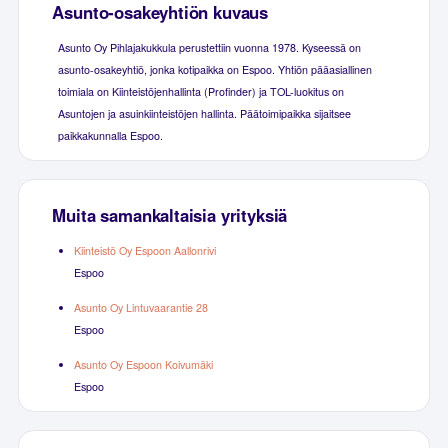
Asunto-osakeyhtiön kuvaus
Asunto Oy Pihlajakukkula perustettiin vuonna 1978. Kyseessä on
asunto-osakeyhtiö, jonka kotipaikka on Espoo. Yhtiön pääasiallinen
toimiala on Kiinteistöjenhallinta (Profinder) ja TOL-luokitus on
Asuntojen ja asuinkiinteistöjen hallinta. Päätoimipaikka sijaitsee
paikkakunnalla Espoo.
Muita samankaltaisia yrityksiä
Kiinteistö Oy Espoon Aallonrivi
Espoo
Asunto Oy Lintuvaarantie 28
Espoo
Asunto Oy Espoon Koivumäki
Espoo