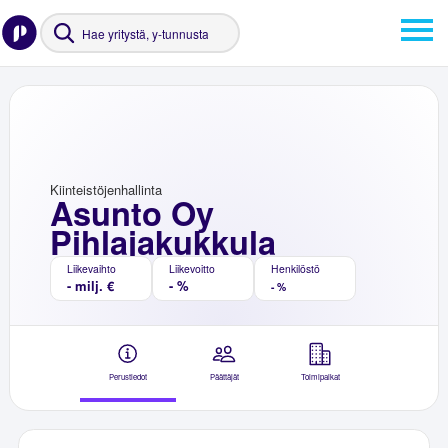
Kiinteistöjenhallinta
Asunto Oy
Pihlajakukkula
Liikevaihto
Liikevoitto
Henkilöstö
- milj. €
- %
- %
Perustiedot
Päättäjät
Toimipaikat