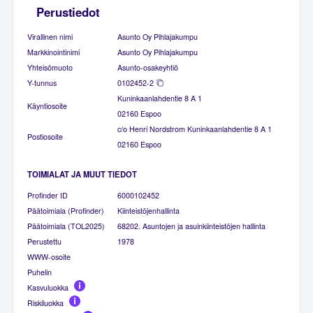
Perustiedot
Virallinen nimi
Asunto Oy Pihlajakumpu
Markkinointinimi
Asunto Oy Pihlajakumpu
Yhteisömuoto
Asunto-osakeyhtiö
Y-tunnus
0102452-2
Kuninkaanlahdentie 8 A 1
Käyntiosoite
02160 Espoo
c/o Henri Nordstrom Kuninkaanlahdentie 8 A 1
Postiosoite
02160 Espoo
TOIMIALAT JA MUUT TIEDOT
Profinder ID
6000102452
Päätoimiala (Profinder)
Kiinteistöjenhallinta
Päätoimiala (TOL2025)
68202. Asuntojen ja asuinkiinteistöjen hallinta
Perustettu
1978
WWW-osoite
Puhelin
Kasvuluokka
Riskiluokka