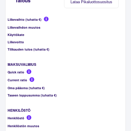
Talous
Lataa Pikaluottosuositus
Liikevaihto (tuhatta €)
Liikevaihdon muutos
Käyttökate
Liikevoitto
Tilikauden tulos (tuhatta €)
MAKSUVALMIUS
Quick ratio
Current ratio
Oma pääoma (tuhatta €)
Taseen loppusumma (tuhatta €)
HENKILÖSTÖ
Henkilöstö
Henkilöstön muutos