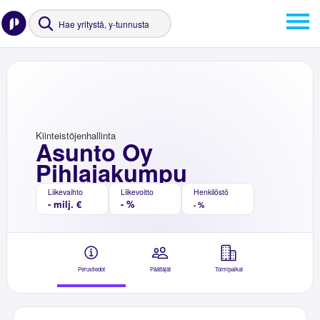
Kiinteistöjenhallinta
Asunto Oy
Pihlajakumpu
Liikevaihto
Liikevoitto
Henkilöstö
- milj. €
- %
- %
Perustiedot
Päättäjät
Toimipaikat