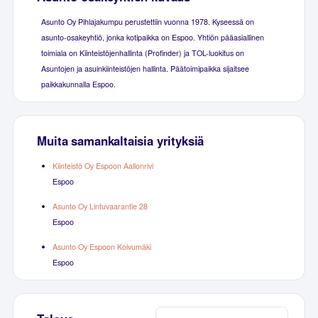
Asunto Oy Pihlajakumpu perustettiin vuonna 1978. Kyseessä on
asunto-osakeyhtiö, jonka kotipaikka on Espoo. Yhtiön pääasiallinen
toimiala on Kiinteistöjenhallinta (Profinder) ja TOL-luokitus on
Asuntojen ja asuinkiinteistöjen hallinta. Päätoimipaikka sijaitsee
paikkakunnalla Espoo.
Muita samankaltaisia yrityksiä
Kiinteistö Oy Espoon Aallonrivi
Espoo
Asunto Oy Lintuvaarantie 28
Espoo
Asunto Oy Espoon Koivumäki
Espoo