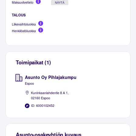
Maksuviivetieto
NÄYTÄ
TALOUS
Liikevaihtoluokka
Henkilöstöluokka
Toimipaikat (1)
Asunto Oy Pihlajakumpu
Espoo
Kuninkaanlahdentie 8 A 1,
02160 Espoo
ID: 6000102452
Asunto-osakeyhtiön kuvaus