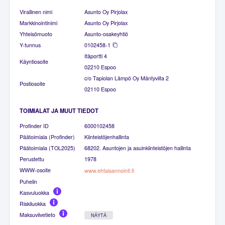
Virallinen nimi
Asunto Oy Pirjolax
Markkinointinimi
Asunto Oy Pirjolax
Yhteisömuoto
Asunto-osakeyhtiö
Y-tunnus
0102458-1
Itäportti 4
Käyntiosoite
02210 Espoo
c/o Tapiolan Lämpö Oy Mäntyviita 2
Postiosoite
02110 Espoo
TOIMIALAT JA MUUT TIEDOT
Profinder ID
6000102458
Päätoimiala (Profinder)
Kiinteistöjenhallinta
Päätoimiala (TOL2025)
68202. Asuntojen ja asuinkiinteistöjen hallinta
Perustettu
1978
WWW-osoite
www.ehtaisannointi.fi
Puhelin
Kasvuluokka
Riskiluokka
Maksuviivetieto
NÄYTÄ