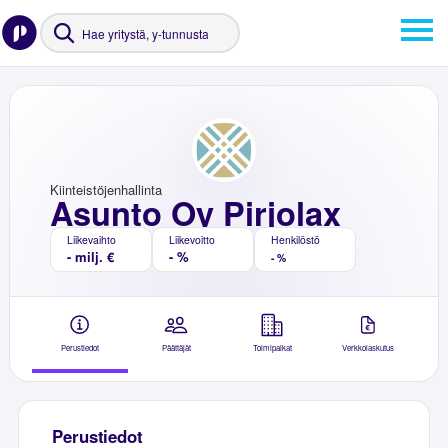
Kiinteistöjenhallinta
Asunto Oy Pirjolax
Liikevaihto
Liikevoitto
Henkilöstö
- milj. €
- %
- %
Perustiedot
Päättäjät
Toimipaikat
Verkkolaskutus
Perustiedot