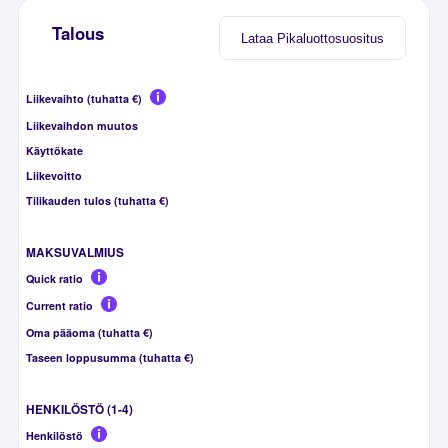
Talous
Lataa Pikaluottosuositus
Liikevaihto (tuhatta €)
Liikevaihdon muutos
Käyttökate
Liikevoitto
Tilikauden tulos (tuhatta €)
MAKSUVALMIUS
Quick ratio
Current ratio
Oma pääoma (tuhatta €)
Taseen loppusumma (tuhatta €)
HENKILÖSTÖ (1-4)
Henkilöstö