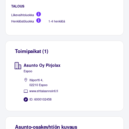
TALOUS
Liikevaihtoluokka
Henkilöstöluokka
1-4 henkilöä
Toimipaikat (1)
Asunto Oy Pirjolax
Espoo
Itäportti 4,
02210 Espoo
www.ehtaisannointi.fi
ID: 6000102458
Asunto-osakeyhtiön kuvaus