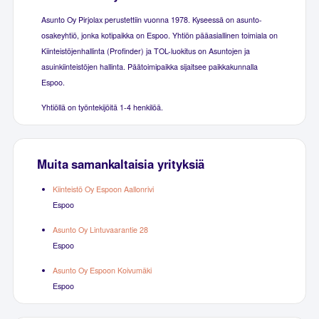
Asunto Oy Pirjolax perustettiin vuonna 1978. Kyseessä on asunto-
osakeyhtiö, jonka kotipaikka on Espoo. Yhtiön pääasiallinen toimiala on
Kiinteistöjenhallinta (Profinder) ja TOL-luokitus on Asuntojen ja
asuinkiinteistöjen hallinta. Päätoimipaikka sijaitsee paikkakunnalla
Espoo.
Yhtiöllä on työntekijöitä 1-4 henkilöä.
Muita samankaltaisia yrityksiä
Kiinteistö Oy Espoon Aallonrivi
Espoo
Asunto Oy Lintuvaarantie 28
Espoo
Asunto Oy Espoon Koivumäki
Espoo