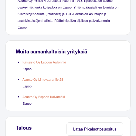
Asunto Oy Pirttitie 4 perustettiin vuonna 1978. Kyseessä on asunto-
osakeyhtiö, jonka kotipaikka on Espoo. Yhtiön pääasiallinen toimiala on
Kiinteistöjenhallinta (Profinder) ja TOL-luokitus on Asuntojen ja
asuinkiinteistöjen hallinta. Päätoimipaikka sijaitsee paikkakunnalla
Espoo.
Muita samankaltaisia yrityksiä
Kiinteistö Oy Espoon Aallonrivi
Espoo
Asunto Oy Lintuvaarantie 28
Espoo
Asunto Oy Espoon Koivumäki
Espoo
Talous
Lataa Pikaluottosuositus