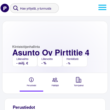
Kiinteistöjenhallinta
Asunto Oy Pirttitie 4
Liikevaihto
Liikevoitto
Henkilöstö
- milj. €
- %
- %
Perustiedot
Päättäjät
Toimipaikat
Perustiedot