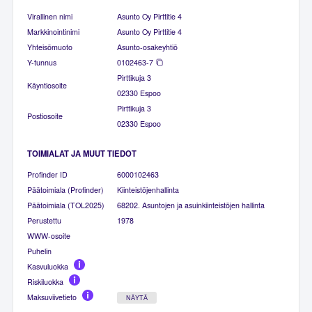
Virallinen nimi
Asunto Oy Pirttitie 4
Markkinointinimi
Asunto Oy Pirttitie 4
Yhteisömuoto
Asunto-osakeyhtiö
Y-tunnus
0102463-7
Pirttikuja 3
Käyntiosoite
02330 Espoo
Pirttikuja 3
Postiosoite
02330 Espoo
TOIMIALAT JA MUUT TIEDOT
Profinder ID
6000102463
Päätoimiala (Profinder)
Kiinteistöjenhallinta
Päätoimiala (TOL2025)
68202. Asuntojen ja asuinkiinteistöjen hallinta
Perustettu
1978
WWW-osoite
Puhelin
Kasvuluokka
Riskiluokka
Maksuviivetieto
NÄYTÄ