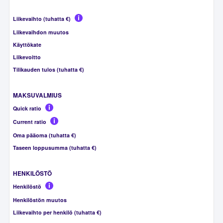
Liikevaihto (tuhatta €)
Liikevaihdon muutos
Käyttökate
Liikevoitto
Tilikauden tulos (tuhatta €)
MAKSUVALMIUS
Quick ratio
Current ratio
Oma pääoma (tuhatta €)
Taseen loppusumma (tuhatta €)
HENKILÖSTÖ
Henkilöstö
Henkilöstön muutos
Liikevaihto per henkilö (tuhatta €)